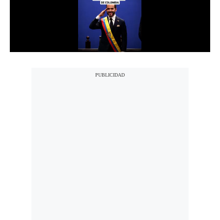
Notas Contratadas
Podcast
Gestión TV
Videos
Fotogalerías
gestion.pe
¿quiénes
Somos?
Términos
Y
Condiciones
Política
De
Privacidad