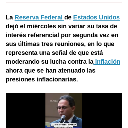
Moda
La
Reserva Federal
de
Estados Unidos
Estilos
dejó el miércoles sin variar su tasa de
Mundo
interés referencial por segunda vez en
sus últimas tres reuniones, en lo que
EEUU
representa una señal de que está
México
moderando su lucha contra la
inflación
España
ahora que se han atenuado las
Internacional
presiones inflacionarias.
Tecnología
Club del Suscriptor
Mix
G de Gestión