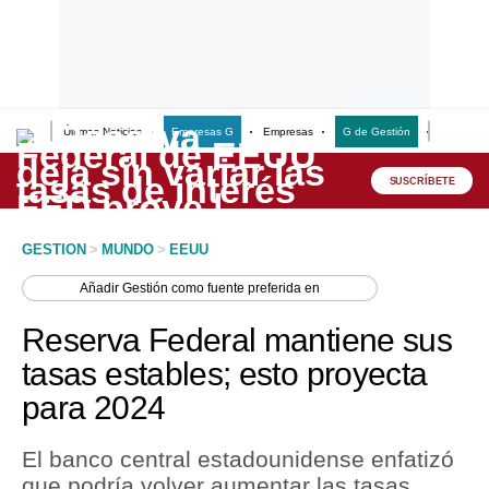
Últimas Noticias
Empresas G
Empresas
G de Gestión
Finanzas
Lo último
Peru Quiosco
SUSCRÍBETE
Portada
GESTION
>
MUNDO
>
EEUU
Empresas
Añadir
Gestión
como fuente preferida en
Management & Empleo
Reserva Federal mantiene sus
Economía
tasas estables; esto proyecta
para 2024
Mercados
Perú
El banco central estadounidense enfatizó
que podría volver aumentar las tasas
Política