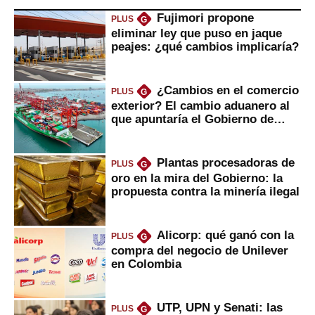
Fujimori propone
PLUS
G
eliminar ley que puso en jaque
peajes: ¿qué cambios implicaría?
¿Cambios en el comercio
PLUS
G
exterior? El cambio aduanero al
que apuntaría el Gobierno de
Fujimori
Plantas procesadoras de
PLUS
G
oro en la mira del Gobierno: la
propuesta contra la minería ilegal
Alicorp: qué ganó con la
PLUS
G
compra del negocio de Unilever
en Colombia
UTP, UPN y Senati: las
PLUS
G