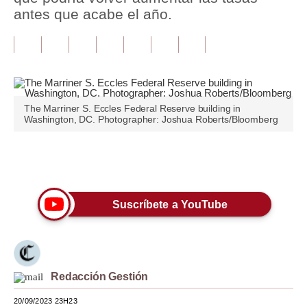
antes que acabe el año.
Tu Dinero
Finanzas Personales
Inmobiliarias
Plus G
The Marriner S. Eccles Federal Reserve building in
Washington, DC. Photographer: Joshua Roberts/Bloomberg
Opinión
Editorial
Únete a nuestro canal
Pregunta de hoy
Suscríbete a YouTube
Blogs
Tendencias
Lujo
Redacción Gestión
Viajes
20/09/2023 23H23