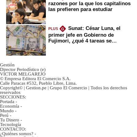
razones por la que los capitalinos
las prefieren para estudiar
Sunat: César Luna, el
PLUS
G
primer jefe en Gobierno de
Fujimori, ¿qué 4 tareas se
marcan urgentes?
Gestión
Director Periodístico (e)
VÍCTOR MELGAREJO
© Empresa Editora El Comercio S.A.
Calle Paracas #532, Pueblo Libre, Lima.
Copyright© | Gestion.pe | Grupo El Comercio | Todos los derechos
reservados
SECCIONES:
Portada
-
Economía
-
Mundo
-
Perú
-
Tu Dinero
-
Tecnología
CONTACTO:
¿Quiénes somos?
-