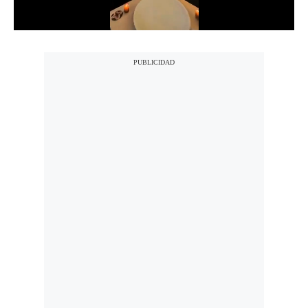
Notas Contratadas
Podcast
Gestión TV
Videos
Fotogalerías
gestion.pe
¿quiénes
Somos?
Términos
Y
Condiciones
Política
De
Privacidad