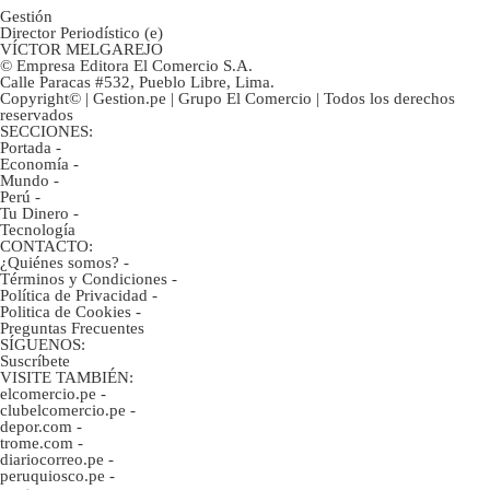
Gestión
Director Periodístico (e)
VÍCTOR MELGAREJO
© Empresa Editora El Comercio S.A.
Calle Paracas #532, Pueblo Libre, Lima.
Copyright© | Gestion.pe | Grupo El Comercio | Todos los derechos
reservados
SECCIONES:
Portada
-
Economía
-
Mundo
-
Perú
-
Tu Dinero
-
Tecnología
CONTACTO:
¿Quiénes somos?
-
Términos y Condiciones
-
Política de Privacidad
-
Politica de Cookies
-
Preguntas Frecuentes
SÍGUENOS:
Suscríbete
VISITE TAMBIÉN:
elcomercio.pe
-
clubelcomercio.pe
-
depor.com
-
trome.com
-
diariocorreo.pe
-
peruquiosco.pe
-