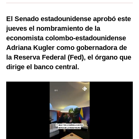
Moda
El Senado estadounidense aprobó este
Estilos
jueves el nombramiento de la
Mundo
economista colombo-estadounidense
Adriana Kugler como gobernadora de
EEUU
la Reserva Federal (Fed), el órgano que
México
dirige el banco central.
España
Internacional
Tecnología
Club del Suscriptor
Mix
G de Gestión