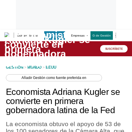
Últimas Noticias
Empresas G
Empresas
G de Gestión
Finanzas
Lo último
Peru Quiosco
SUSCRÍBETE
Portada
GESTION
>
MUNDO
>
EEUU
Empresas
Añadir
Gestión
como fuente preferida en
Management & Empleo
Economista Adriana Kugler se
Economía
convierte en primera
gobernadora latina de la Fed
Mercados
Perú
La economista obtuvo el apoyo de 53 de
los 100 senadores de la Cámara Alta, que
Política