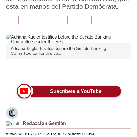
está en manos del Partido Demócrata.
Tu Dinero
Finanzas Personales
Inmobiliarias
Plus G
Adriana Kugler testifies before the Senate Banking
Committee earlier this year.
Opinión
Editorial
Únete a nuestro canal
Pregunta de hoy
Suscríbete a YouTube
Blogs
Tendencias
Lujo
Redacción Gestión
Viajes
07/09/2023 13H24
- ACTUALIZADO A 07/09/2023 13H34