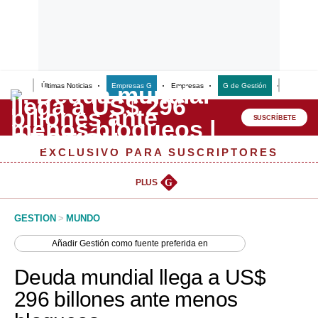
Últimas Noticias
Empresas G
Empresas
G de Gestión
Finanzas
Lo último
Peru Quiosco
SUSCRÍBETE
Portada
EXCLUSIVO PARA SUSCRIPTORES
Empresas
PLUS
G
Management & Empleo
GESTION
>
MUNDO
Economía
Añadir
Gestión
como fuente preferida en
Mercados
Deuda mundial llega a US$
Perú
296 billones ante menos
Política