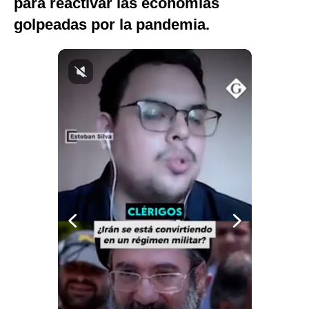
para reactivar las economías
Notas Contratadas
golpeadas por la pandemia.
Podcast
Gestión TV
Videos
Fotogalerías
gestion.pe
¿quiénes
Somos?
Términos
Y
Condiciones
Política
De
Privacidad