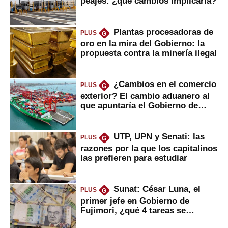
peajes: ¿qué cambios implicaría?
Plantas procesadoras de
PLUS
G
oro en la mira del Gobierno: la
propuesta contra la minería ilegal
¿Cambios en el comercio
PLUS
G
exterior? El cambio aduanero al
que apuntaría el Gobierno de
Fujimori
UTP, UPN y Senati: las
PLUS
G
razones por la que los capitalinos
las prefieren para estudiar
Sunat: César Luna, el
PLUS
G
primer jefe en Gobierno de
Fujimori, ¿qué 4 tareas se
marcan urgentes?