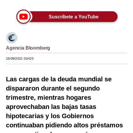
Moda
Suscríbete a YouTube
Estilos
Mundo
EEUU
Agencia Bloomberg
México
15/09/2021 01H20
España
Las cargas de la deuda mundial se
Internacional
dispararon durante el segundo
Tecnología
trimestre, mientras hogares
Club del Suscriptor
aprovechaban las bajas tasas
hipotecarias y los Gobiernos
Mix
continuaban pidiendo altos préstamos
G de Gestión