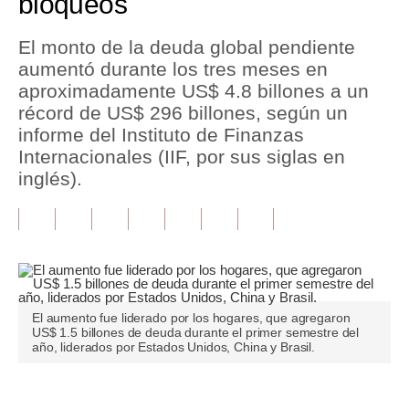
bloqueos
Tu Dinero
El monto de la deuda global pendiente
aumentó durante los tres meses en
Finanzas Personales
aproximadamente US$ 4.8 billones a un
Inmobiliarias
récord de US$ 296 billones, según un
informe del Instituto de Finanzas
Plus G
Internacionales (IIF, por sus siglas en
inglés).
Opinión
Editorial
Pregunta de hoy
Blogs
El aumento fue liderado por los hogares, que agregaron
Tendencias
US$ 1.5 billones de deuda durante el primer semestre del
año, liderados por Estados Unidos, China y Brasil.
Lujo
Viajes
Únete a nuestro canal