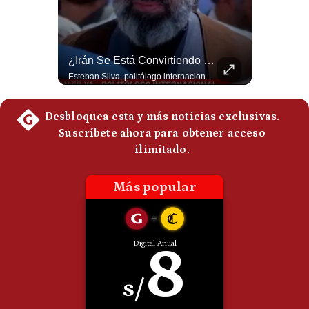
Politica
De
Cookies
La Frontera Española Colapsa ¿Qué Está Pasando En Ceuta? | Gestión Mundo
¿Irán Se Está Convirtiendo En Un Régimen Militar? | #radar24
Preguntas
Frecuentes
La madrugada del 30 de julio de 2026 marcó un antes y un después en el Estrecho de Gibraltar. En cuestión de horas, cerca de 72.000 migrantes marroquíes ingresaron al territorio español de Ceuta, desbordando por completo a una ciudad de apenas 85.000 habitantes. En este video, explicamos los detalles de la emergencia humana y las ramificaciones geopolíticas del conflicto: la trampa de los rumores en redes sociales, el rol de Marruecos, el acercamiento de España a Argelia y la respuesta de la Unión Europea ante las amenazas de suspensión del Tratado Schengen. #Ceuta #España #Marruecos #Geopolitica #PedroSanchez #NoticiasInternacionales #Schengen #Europa #CrisisMigratoria 👉 Suscríbete y activa la campana para no perderte nuestro análisis diario. 🌎 Síguenos en nuestras redes sociales: 📌 Web oficial: https://gestion.pe/mundo/ 📌 LinkedIn: http://bit.ly/3HYIET0 📌 X (Twitter): http://bit.ly/4noZtX9 📌 TikTok: http://bit.ly/4evB6TO
Esteban Silva, politólogo internacional, señala que algunos analistas consideran que la estructura religiosa iraní estaría sirviendo para sostener el poder de una cúpula militar. Explica que la Guardia Revolucionaria está aumentando su influencia sobre la seguridad, las decisiones estratégicas y hasta asuntos económicos como el estrecho de Ormuz. #Iran #GuardiaRevolucionaria #Geopolitica #NoticiasInternacionales #Shorts 👉 Suscríbete y activa la campana para no perderte nuestro análisis diario. 🌎 Síguenos en nuestras redes sociales: 📌 Web oficial: https://gestion.pe/mundo/ 📌 LinkedIn: http://bit.ly/3HYIET0 📌 X (Twitter): http://bit.ly/4noZtX9 📌 TikTok: http://bit.ly/4evB6TO