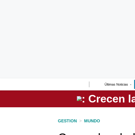
Lo último
Peru Quiosco
Portada
Empresas
Management & Empleo
Economía
Últimas Noticias
Mercados
Perú
Política
GESTION
>
MUNDO
Tu Dinero