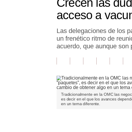
Crecen las dud
Finanzas Personales
acceso a vac
Inmobiliarias
Las delegaciones de los 
Plus G
un frenético ritmo de reun
Opinión
acuerdo, que aunque son 
Editorial
Pregunta de hoy
Blogs
Tendencias
Tradicionalmente en la OMC las negoci
es decir en el que los avances depen
Lujo
en un tema diferente.
Viajes
Únete a nuestro canal
Moda