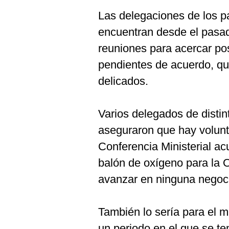
De
Cookies
Las delegaciones de los 
Preguntas
encuentran desde el pasad
Frecuentes
reuniones para acercar po
pendientes de acuerdo, q
delicados.
Varios delegados de distin
aseguraron que hay volunt
Conferencia Ministerial acu
balón de oxígeno para la 
avanzar en ninguna negoc
También lo sería para el m
un periodo en el que se t