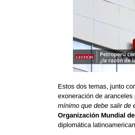
Podcast
Gestión TV
Videos
Fotogalerías
gestion.pe
¿quiénes
Somos?
Estos dos temas, junto co
Términos
exoneración de aranceles 
Y
Condiciones
mínimo que debe salir de e
Política
Organización Mundial d
De
Privacidad
diplomática latinoamerican
Politica