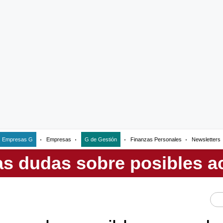
Empresas G
Empresas
G de Gestión
Finanzas Personales
Newsletters