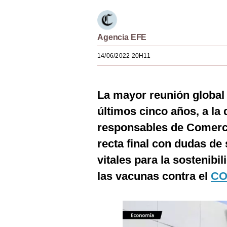
Estilos
Mundo
Agencia EFE
EEUU
14/06/2022 20H11
México
España
La mayor reunión global
últimos cinco años, a la
Internacional
responsables de Comerci
Tecnología
recta final con dudas de
Club del Suscriptor
vitales para la sostenibi
Mix
las vacunas contra el
CO
G de Gestión
Notas Contratadas