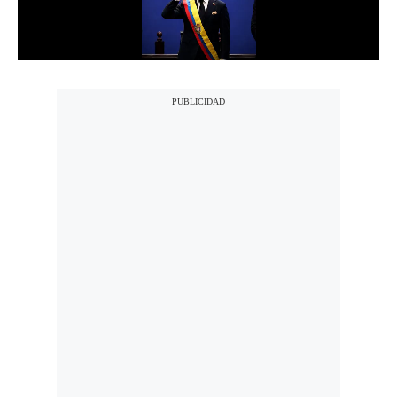
Notas Contratadas
Podcast
Gestión TV
Videos
Fotogalerías
gestion.pe
¿quiénes
Somos?
Términos
Y
Condiciones
Política
De
Privacidad