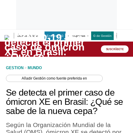
Últimas Noticias
Empresas G
Empresas
G de Gestión
Finanzas
Lo último
Peru Quiosco
SUSCRÍBETE
Portada
GESTION
>
MUNDO
Empresas
Añadir
Gestión
como fuente preferida en
Management & Empleo
Se detecta el primer caso de
Economía
ómicron XE en Brasil: ¿Qué se
sabe de la nueva cepa?
Mercados
Perú
Según la Organización Mundial de la
Salud (OMS), ómicron XE se detectó por
Política