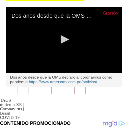
Dos años desde que la OMS declaró al coronavirus como pandemia
0
Dos años desde que la OMS declaró al coronavirus como
seconds
pandemia
https://www.americatv.com.pe/noticias/
of
0
seconds
TAGS
ómicron XE
|
Coronavirus
|
Brasil
|
COVID-19