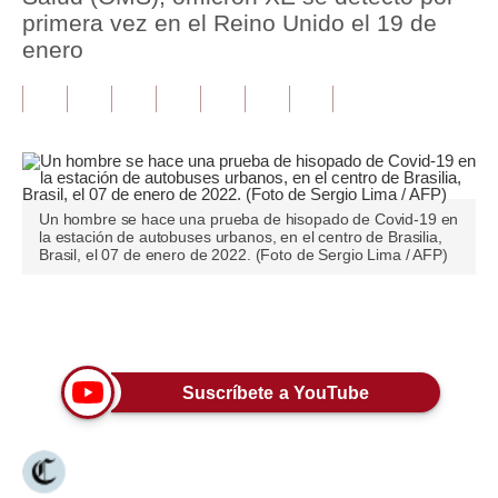
primera vez en el Reino Unido el 19 de
Tu Dinero
enero
Finanzas Personales
Inmobiliarias
Plus G
Opinión
Un hombre se hace una prueba de hisopado de Covid-19 en
la estación de autobuses urbanos, en el centro de Brasilia,
Brasil, el 07 de enero de 2022. (Foto de Sergio Lima / AFP)
Editorial
Pregunta de hoy
Únete a nuestro canal
Blogs
Suscríbete a YouTube
Tendencias
Lujo
Viajes