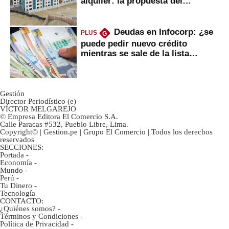
alquiler: la propuesta del
gobierno
Deudas en Infocorp: ¿se
PLUS
G
puede pedir nuevo crédito
mientras se sale de la lista
negra?
Gestión
Director Periodístico (e)
VÍCTOR MELGAREJO
© Empresa Editora El Comercio S.A.
Calle Paracas #532, Pueblo Libre, Lima.
Copyright© | Gestion.pe | Grupo El Comercio | Todos los derechos
reservados
SECCIONES:
Portada
-
Economía
-
Mundo
-
Perú
-
Tu Dinero
-
Tecnología
CONTACTO:
¿Quiénes somos?
-
Términos y Condiciones
-
Política de Privacidad
-