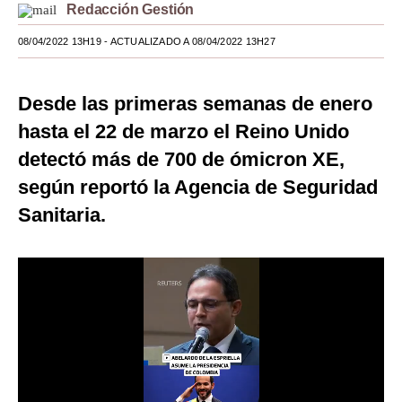
Redacción Gestión
Moda
08/04/2022 13H19
- ACTUALIZADO A 08/04/2022 13H27
Estilos
Mundo
Desde las primeras semanas de enero
hasta el 22 de marzo el Reino Unido
EEUU
detectó más de 700 de ómicron XE,
México
según reportó la Agencia de Seguridad
España
Sanitaria.
Internacional
Tecnología
Club del Suscriptor
Mix
G de Gestión