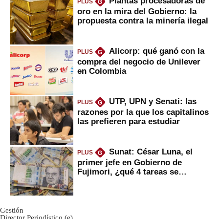
Plantas procesadoras de
PLUS
G
oro en la mira del Gobierno: la
propuesta contra la minería ilegal
Alicorp: qué ganó con la
PLUS
G
compra del negocio de Unilever
en Colombia
UTP, UPN y Senati: las
PLUS
G
razones por la que los capitalinos
las prefieren para estudiar
Sunat: César Luna, el
PLUS
G
primer jefe en Gobierno de
Fujimori, ¿qué 4 tareas se
marcan urgentes?
Gestión
Director Periodístico (e)