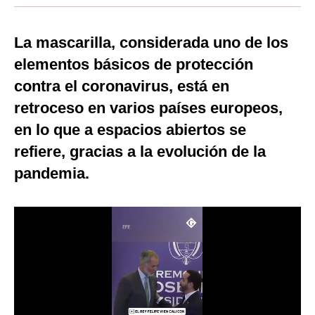
Moda
La mascarilla, considerada uno de los
Estilos
elementos básicos de protección
Mundo
contra el coronavirus, está en
retroceso en varios países europeos,
EEUU
en lo que a espacios abiertos se
México
refiere, gracias a la evolución de la
España
pandemia.
Internacional
Tecnología
Club del Suscriptor
Mix
G de Gestión