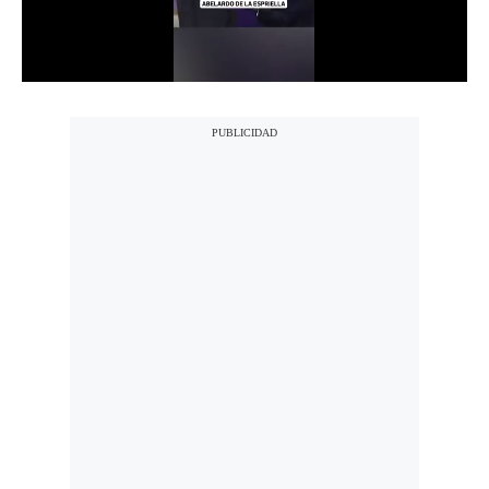
Notas Contratadas
Podcast
Gestión TV
Videos
Fotogalerías
gestion.pe
¿quiénes
Somos?
Términos
Y
Condiciones
Política
De
Privacidad