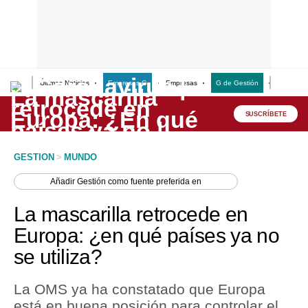
Últimas Noticias
Empresas G
Empresas
G de Gestión
Finanzas
Lo último
Peru Quiosco
SUSCRÍBETE
Portada
GESTION
>
MUNDO
Empresas
Añadir
Gestión
como fuente preferida en
Management & Empleo
La mascarilla retrocede en
Economía
Europa: ¿en qué países ya no
se utiliza?
Mercados
Perú
La OMS ya ha constatado que Europa
está en buena posición para controlar el
Política