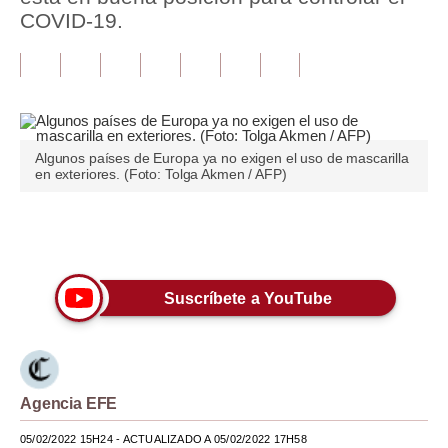
COVID-19.
Tu Dinero
Finanzas Personales
Inmobiliarias
Plus G
Algunos países de Europa ya no exigen el uso de mascarilla
en exteriores. (Foto: Tolga Akmen / AFP)
Opinión
Editorial
Únete a nuestro canal
Pregunta de hoy
Suscríbete a YouTube
Blogs
Tendencias
Lujo
Agencia EFE
Viajes
05/02/2022 15H24
- ACTUALIZADO A 05/02/2022 17H58