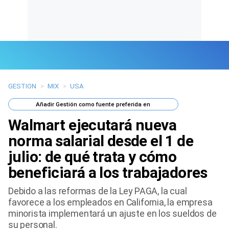
GESTION
>
MIX
>
USA
Últimas Noticias
Añadir
Gestión
como fuente preferida en
Mi Bolsillo
Walmart ejecutará nueva
Respuestas
norma salarial desde el 1 de
julio: de qué trata y cómo
Gente
beneficiará a los trabajadores
Vida Laboral
Debido a las reformas de la Ley PAGA, la cual
favorece a los empleados en California, la empresa
Tendencias Mix
minorista implementará un ajuste en los sueldos de
su personal.
Sports