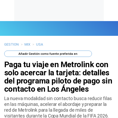
GESTION
>
MIX
>
USA
Últimas Noticias
Añadir
Gestión
como fuente preferida en
Mi Bolsillo
Paga tu viaje en Metrolink con
Respuestas
solo acercar la tarjeta: detalles
del programa piloto de pago sin
Gente
contacto en Los Ángeles
Vida Laboral
La nueva modalidad sin contacto busca reducir filas
en las máquinas, acelerar el abordaje y preparar la
Tendencias Mix
red de Metrolink para la llegada de miles de
visitantes durante la Copa Mundial de la FIFA 2026.
Sports