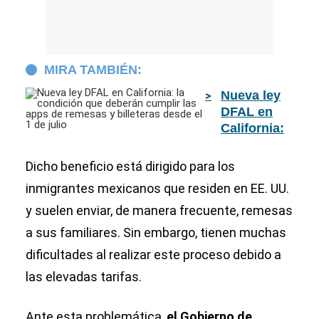
MIRA TAMBIÉN:
Nueva ley
DFAL en
California:
la
condición
Dicho beneficio está dirigido para los
que
inmigrantes mexicanos que residen en EE. UU.
deberán
y suelen enviar, de manera frecuente, remesas
cumplir las
apps de
a sus familiares. Sin embargo, tienen muchas
remesas y
dificultades al realizar este proceso debido a
billeteras
desde el 1
las elevadas tarifas.
de julio
Ante esta problemática,
el Gobierno de