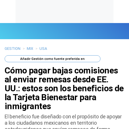
GESTION
>
MIX
>
USA
Últimas Noticias
Añadir
Gestión
como fuente preferida en
Mi Bolsillo
Cómo pagar bajas comisiones
Respuestas
al enviar remesas desde EE.
UU.: estos son los beneficios de
Gente
la Tarjeta Bienestar para
Vida Laboral
inmigrantes
Tendencias Mix
El beneficio fue diseñado con el propósito de apoyar
a los ciudadanos mexicanos en territorio
Sports