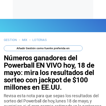
GESTION
>
MIX
>
LOTERIAS
Últimas Noticias
Añadir
Gestión
como fuente preferida en
Mi Bolsillo
Números ganadores del
Respuestas
Powerball EN VIVO hoy, 18 de
mayo: mira los resultados del
Gente
sorteo con jackpot de $100
Vida Laboral
millones en EE.UU.
Tendencias Mix
Revisa esta nota para que sepas los resultados del
sorteo del Powerball de hoy, lunes 18 de mayo, y
Sports