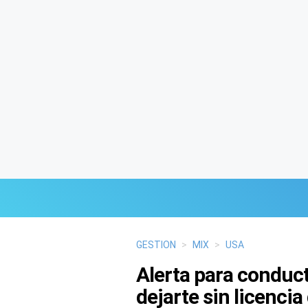
Últimas Noticias
GESTION
>
MIX
>
USA
Alerta para conduc
Mi Bolsillo
dejarte sin licenci
Respuestas