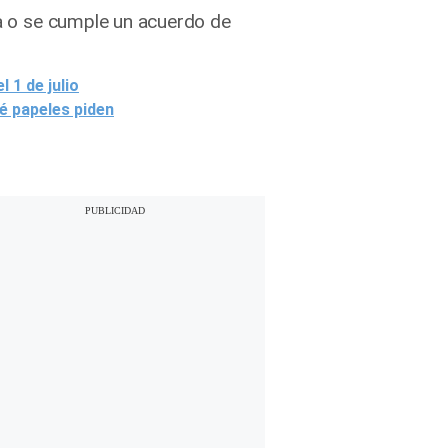
da o se cumple un acuerdo de
 1 de julio
ué papeles piden