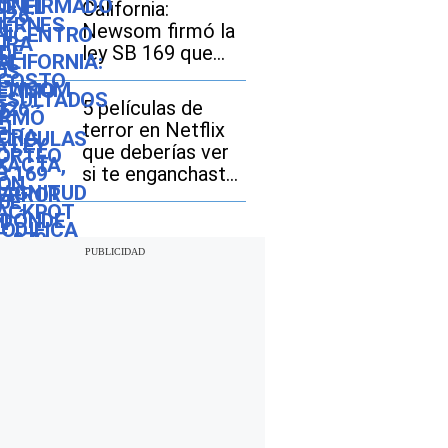
California:
último sismo
Newsom firmó la
ley SB 169 que
modifica el
acceso a las
5 películas de
licencias de
terror en Netflix
conducir
que deberías ver
si te enganchaste
con “The Last
House”