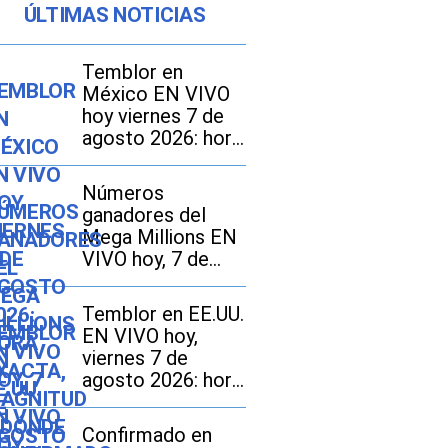
ÚLTIMAS NOTICIAS
Temblor en
México EN VIVO
hoy viernes 7 de
agosto 2026: hora
exacta, magnitud y
dónde fue el
Números
epicentro del
ganadores del
último
Mega Millions EN
VIVO hoy, 7 de
agosto 2026: mira
los resultados del
Temblor en EE.UU.
sorteo con
EN VIVO hoy,
jackpot de $70
viernes 7 de
millones en EE.UU.
agosto 2026: hora
exacta, magnitud y
dónde fue el
Confirmado en
epicentro del