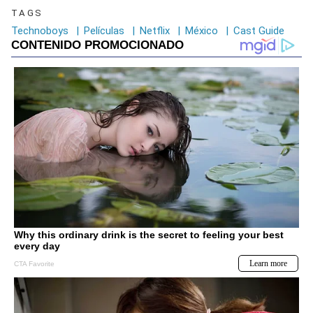
TAGS
Technoboys
|
Películas
|
Netflix
|
México
|
Cast Guide