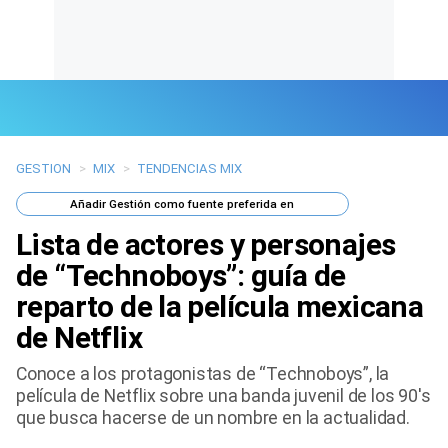
GESTION
>
MIX
>
TENDENCIAS MIX
Últimas Noticias
Añadir
Gestión
como fuente preferida en
Mi Bolsillo
Lista de actores y personajes
Respuestas
de “Technoboys”: guía de
reparto de la película mexicana
Gente
de Netflix
Vida Laboral
Conoce a los protagonistas de “Technoboys”, la
película de Netflix sobre una banda juvenil de los 90′s
Tendencias Mix
que busca hacerse de un nombre en la actualidad.
Sports