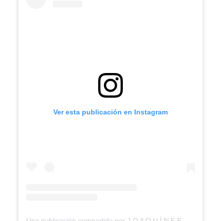
Ver esta publicación en Instagram
Una publicación compartida por J O A Q U Í N F E R R E I R A (@soyjoaquinf)