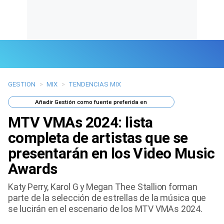
GESTION
>
MIX
>
TENDENCIAS MIX
Últimas Noticias
Añadir
Gestión
como fuente preferida en
Mi Bolsillo
MTV VMAs 2024: lista
Respuestas
completa de artistas que se
presentarán en los Video Music
Gente
Awards
Vida Laboral
Katy Perry, Karol G y Megan Thee Stallion forman
parte de la selección de estrellas de la música que
Tendencias Mix
se lucirán en el escenario de los MTV VMAs 2024.
Sports