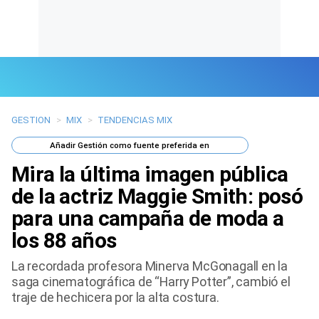
GESTION
>
MIX
>
TENDENCIAS MIX
Últimas Noticias
Añadir
Gestión
como fuente preferida en
Mi Bolsillo
Mira la última imagen pública
Respuestas
de la actriz Maggie Smith: posó
para una campaña de moda a
Gente
los 88 años
Vida Laboral
La recordada profesora Minerva McGonagall en la
saga cinematográfica de “Harry Potter”, cambió el
Tendencias Mix
traje de hechicera por la alta costura.
Sports