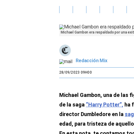
Gente
Vida Laboral
Michael Gambon era respaldado por una exit
Tendencias Mix
Sports
Redacción Mix
28/09/2023 09H00
Michael Gambon, una de las f
de la saga
“Harry Potter”,
ha f
director Dumbledore en la
sag
edad, para tristeza de aquell
En esta nota, te contamos to