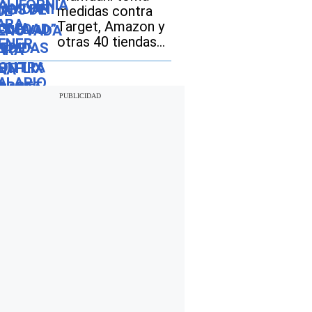
adolescente
medidas contra
Target, Amazon y
otras 40 tiendas
online en Nueva
York: quiénes
están afectados y
por qué