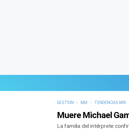
Últimas Noticias
GESTION
>
MIX
>
TENDENCIAS MIX
Muere Michael Gambo
Mi Bolsillo
La familia del intérprete confi
Respuestas