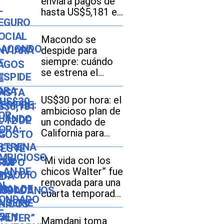
enviará pagos de
hasta US$5,181 el
12 de agosto a
este grupo de
Macondo se
ciudadanos
despide para
siempre: cuándo
se estrena el
episodio final de la
serie “Cien años
US$30 por hora: el
de soledad” en
ambicioso plan de
Netflix
un condado de
California para
tener el salario
mínimo más alto
“Mi vida con los
de EE. UU.
chicos Walter” fue
renovada para una
cuarta temporada:
Netflix apuesta
por más drama
Mamdani toma