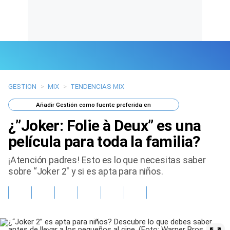
GESTION
>
MIX
>
TENDENCIAS MIX
Últimas Noticias
Añadir
Gestión
como fuente preferida en
Mi Bolsillo
¿”Joker: Folie à Deux” es una
Respuestas
película para toda la familia?
¡Atención padres! Esto es lo que necesitas saber
Gente
sobre “Joker 2″ y si es apta para niños.
Vida Laboral
Tendencias Mix
Sports