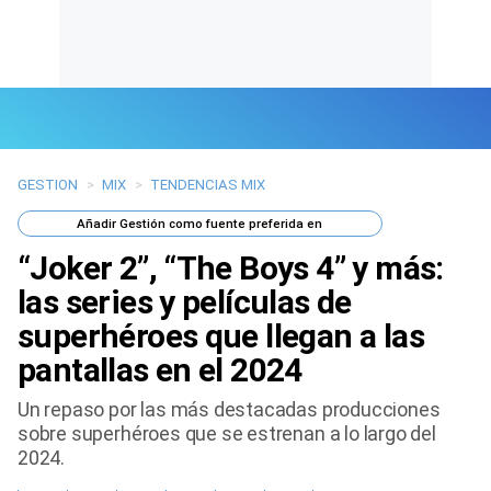
GESTION
>
MIX
>
TENDENCIAS MIX
Últimas Noticias
Añadir
Gestión
como fuente preferida en
Mi Bolsillo
“Joker 2”, “The Boys 4” y más:
Respuestas
las series y películas de
superhéroes que llegan a las
Gente
pantallas en el 2024
Vida Laboral
Un repaso por las más destacadas producciones
sobre superhéroes que se estrenan a lo largo del
Tendencias Mix
2024.
Sports