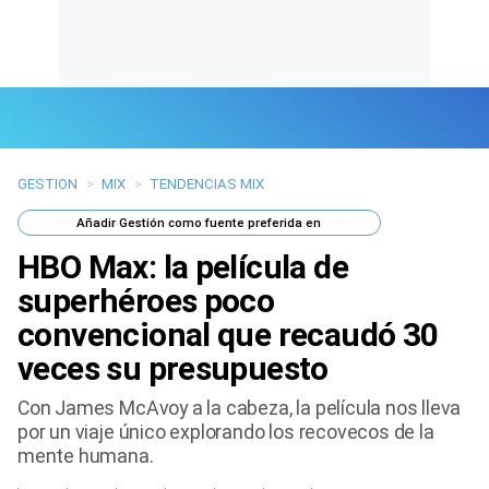
GESTION
>
MIX
>
TENDENCIAS MIX
Últimas Noticias
Añadir
Gestión
como fuente preferida en
Mi Bolsillo
HBO Max: la película de
Respuestas
superhéroes poco
convencional que recaudó 30
Gente
veces su presupuesto
Vida Laboral
Con James McAvoy a la cabeza, la película nos lleva
por un viaje único explorando los recovecos de la
Tendencias Mix
mente humana.
Sports