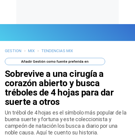
GESTION
>
MIX
>
TENDENCIAS MIX
Últimas Noticias
Añadir
Gestión
como fuente preferida en
Mi Bolsillo
Sobrevive a una cirugía a
Respuestas
corazón abierto y busca
tréboles de 4 hojas para dar
Gente
suerte a otros
Vida Laboral
Un trébol de 4 hojas es el símbolo más popular de la
buena suerte y fortuna y este coleccionista y
Tendencias Mix
campeón de natación los busca a diario por una
noble causa. Aquí te cuento su historia.
Sports