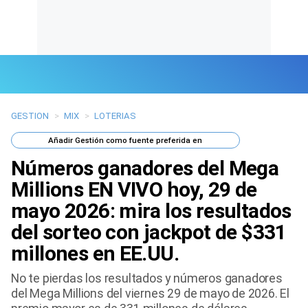
GESTION
>
MIX
>
LOTERIAS
Últimas Noticias
Añadir
Gestión
como fuente preferida en
Mi Bolsillo
Números ganadores del Mega
Respuestas
Millions EN VIVO hoy, 29 de
mayo 2026: mira los resultados
Gente
del sorteo con jackpot de $331
Vida Laboral
millones en EE.UU.
Tendencias Mix
No te pierdas los resultados y números ganadores
del Mega Millions del viernes 29 de mayo de 2026. El
Sports