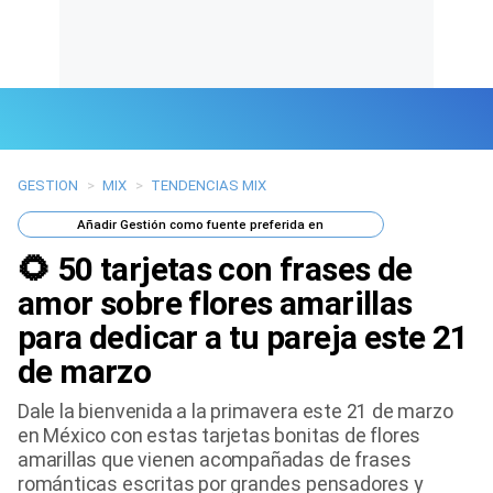
GESTION
>
MIX
>
TENDENCIAS MIX
Últimas Noticias
Añadir
Gestión
como fuente preferida en
Mi Bolsillo
🌻 50 tarjetas con frases de
Respuestas
amor sobre flores amarillas
para dedicar a tu pareja este 21
Gente
de marzo
Vida Laboral
Dale la bienvenida a la primavera este 21 de marzo
en México con estas tarjetas bonitas de flores
Tendencias Mix
amarillas que vienen acompañadas de frases
románticas escritas por grandes pensadores y
Sports