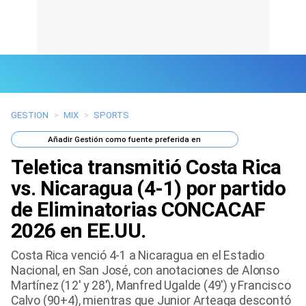
GESTION
>
MIX
>
SPORTS
Últimas Noticias
Añadir
Gestión
como fuente preferida en
Mi Bolsillo
Teletica transmitió Costa Rica
Respuestas
vs. Nicaragua (4-1) por partido
de Eliminatorias CONCACAF
Gente
2026 en EE.UU.
Vida Laboral
Costa Rica venció 4-1 a Nicaragua en el Estadio
Nacional, en San José, con anotaciones de Alonso
Tendencias Mix
Martínez (12′ y 28′), Manfred Ugalde (49′) y Francisco
Calvo (90+4), mientras que Junior Arteaga descontó
Sports