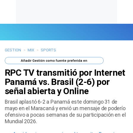
GESTION
>
MIX
>
SPORTS
Últimas Noticias
Añadir
Gestión
como fuente preferida en
Mi Bolsillo
RPC TV transmitió por Internet
Respuestas
Panamá vs. Brasil (2-6) por
señal abierta y Online
Gente
Brasil aplastó 6-2 a Panamá este domingo 31 de
Vida Laboral
mayo en el Maracaná y envió un mensaje de poderío
ofensivo a pocas semanas de su participación en el
Tendencias Mix
Mundial 2026.
Sports