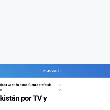
INICIA SESIÓN
ñadir
Gestión
como fuente preferida
n
kistán por TV y