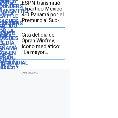
en EE.UU. y
ESPN transmitió
México?
el partido México
4-0 Panamá por el
Premundial Sub-
20
Cita del día de
Oprah Winfrey,
ícono mediático:
“La mayor
aventura que
puedes
emprender es vivir
la vida de tus
sueños”