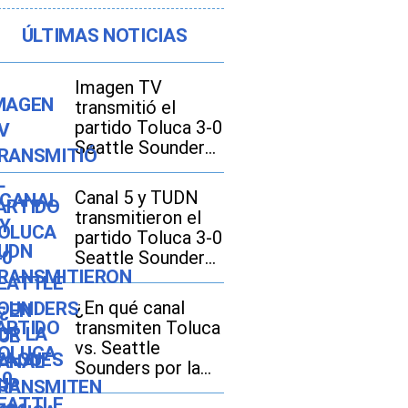
ÚLTIMAS NOTICIAS
Imagen TV
transmitió el
partido Toluca 3-0
Seattle Sounders
por la Leagues
Cup 2026
Canal 5 y TUDN
transmitieron el
partido Toluca 3-0
Seattle Sounders
por la Leagues
Cup 2026
¿En qué canal
transmiten Toluca
vs. Seattle
Sounders por la
Leagues Cup 2026