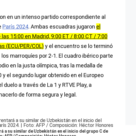
on en un intenso partido correspondiente al
e
París 2024
. Ambas escuadras jugaron
el
e las 15:00 en Madrid, 9:00 ET / 8:00 CT / 7:00
ras (ECU/PER/COL)
y el encuentro se lo terminó
 los marroquíes por 2-1. El cuadro ibérico parte
dio en la justa olímpica, tras la medalla de
 y el segundo lugar obtenido en el Europeo
l duelo a través de La 1 y RTVE Play, a
acerlo de forma segura y legal.
 a su similar de Uzbekistán en el inicio del grupo C de