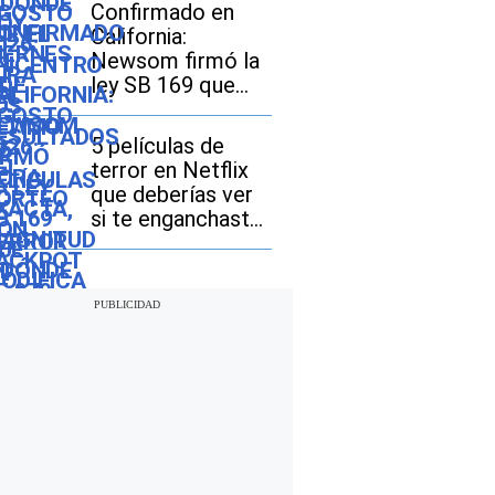
dónde fue el
Confirmado en
epicentro del
California:
último sismo
Newsom firmó la
ley SB 169 que
modifica el
acceso a las
5 películas de
licencias de
terror en Netflix
conducir
que deberías ver
si te enganchaste
con “The Last
House”