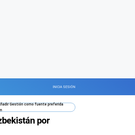
INICIA SESIÓN
ñadir
Gestión
como fuente preferida
n
zbekistán por