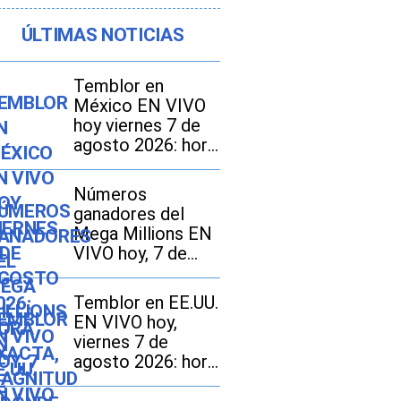
ÚLTIMAS NOTICIAS
Temblor en
México EN VIVO
hoy viernes 7 de
agosto 2026: hora
exacta, magnitud y
dónde fue el
Números
epicentro del
ganadores del
último
Mega Millions EN
VIVO hoy, 7 de
agosto 2026: mira
los resultados del
Temblor en EE.UU.
sorteo con
EN VIVO hoy,
jackpot de $70
viernes 7 de
millones en EE.UU.
agosto 2026: hora
exacta, magnitud y