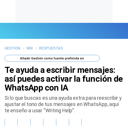
GESTION
>
MIX
>
RESPUESTAS
Últimas Noticias
Añadir
Gestión
como fuente preferida en
Mi Bolsillo
Te ayuda a escribir mensajes:
Respuestas
así puedes activar la función de
WhatsApp con IA
Gente
Si lo que buscas es una ayuda extra para reescribir y
Vida Laboral
ajustar el tono de tus mensajes en WhatsApp, aquí
te enseño a usar “Writing Help”.
Tendencias Mix
Sports