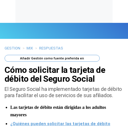
GESTION
>
MIX
>
RESPUESTAS
Últimas Noticias
Añadir
Gestión
como fuente preferida en
Mi Bolsillo
Cómo solicitar la tarjeta de
Respuestas
débito del Seguro Social
El Seguro Social ha implementado tarjetas de débito
Gente
para facilitar el uso de servicios de sus afiliados.
Vida Laboral
Las tarjetas de débito están dirigidas a los adultos
Tendencias Mix
mayores
¿Quiénes pueden solicitar las tarjetas de débito
Sports