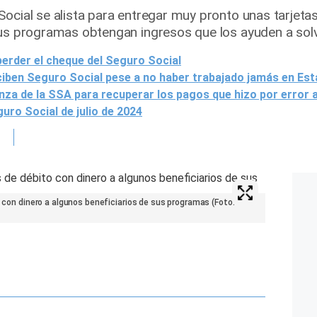
Social se alista para entregar muy pronto unas tarjeta
sus programas obtengan ingresos que los ayuden a sol
perder el cheque del Seguro Social
iben Seguro Social pese a no haber trabajado jamás en Es
a de la SSA para recuperar los pagos que hizo por error a 
uro Social de julio de 2024
o con dinero a algunos beneficiarios de sus programas (Foto: