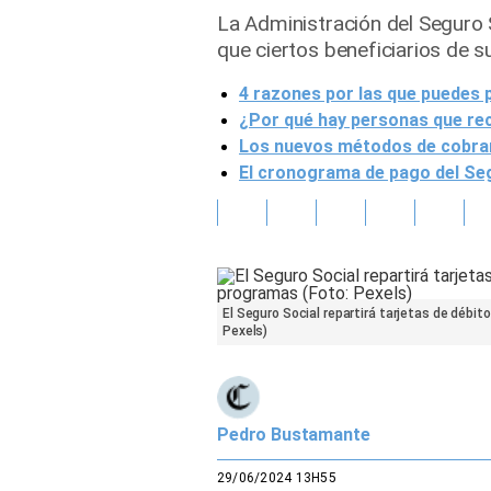
La Administración del Seguro 
Gente
que ciertos beneficiarios de 
4 razones por las que puedes 
Vida Laboral
¿Por qué hay personas que rec
Tendencias Mix
Los nuevos métodos de cobranz
El cronograma de pago del Seg
Sports
El Seguro Social repartirá tarjetas de débit
Pexels)
Pedro Bustamante
29/06/2024 13H55