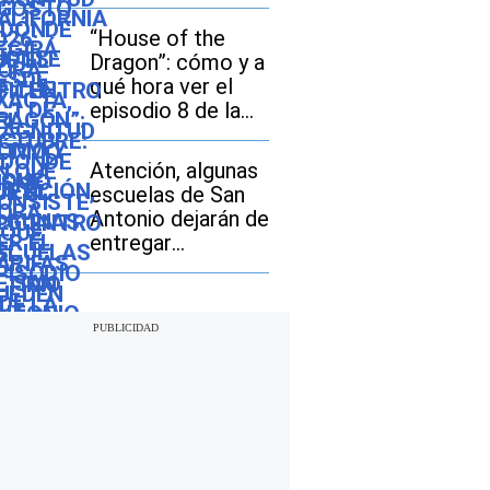
octubre: en qué
consiste y qué
“House of the
tarifas pueden
Dragon”: cómo y a
pagar los
qué hora ver el
compradores de
episodio 8 de la
vehículos usados
temporada 3
Atención, algunas
escuelas de San
Antonio dejarán de
entregar
desayunos y
almuerzos gratis:
descubre si tu hijo
seguirá con este
beneficio durante
el ciclo escolar
2026-2027