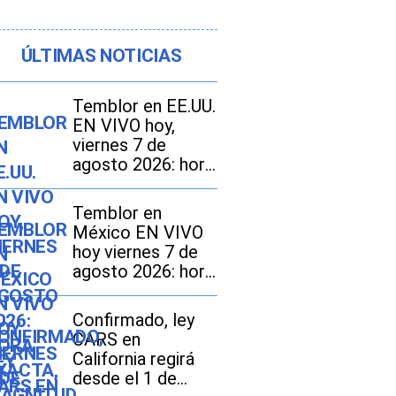
ÚLTIMAS NOTICIAS
Temblor en EE.UU.
EN VIVO hoy,
viernes 7 de
agosto 2026: hora
exacta, magnitud y
dónde fue el
Temblor en
epicentro del
México EN VIVO
último sismo
hoy viernes 7 de
agosto 2026: hora
exacta, magnitud y
dónde fue el
Confirmado, ley
epicentro del
CARS en
último
California regirá
desde el 1 de