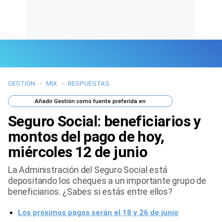
GESTION
>
MIX
>
RESPUESTAS
Últimas Noticias
Añadir
Gestión
como fuente preferida en
Mi Bolsillo
Seguro Social: beneficiarios y
Respuestas
montos del pago de hoy,
miércoles 12 de junio
Gente
La Administración del Seguro Social está
Vida Laboral
depositando los cheques a un importante grupo de
beneficiarios. ¿Sabes si estás entre ellos?
Tendencias Mix
Los próximos pagos serán el 18 y 26 de junio
Sports