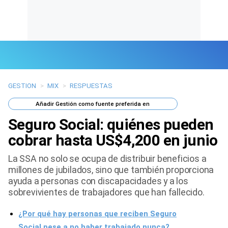
GESTION
>
MIX
>
RESPUESTAS
Últimas Noticias
Añadir
Gestión
como fuente preferida en
Mi Bolsillo
Seguro Social: quiénes pueden
Respuestas
cobrar hasta US$4,200 en junio
La SSA no solo se ocupa de distribuir beneficios a
Gente
millones de jubilados, sino que también proporciona
ayuda a personas con discapacidades y a los
Vida Laboral
sobrevivientes de trabajadores que han fallecido.
Tendencias Mix
¿Por qué hay personas que reciben Seguro
Sports
Social pese a no haber trabajado nunca?