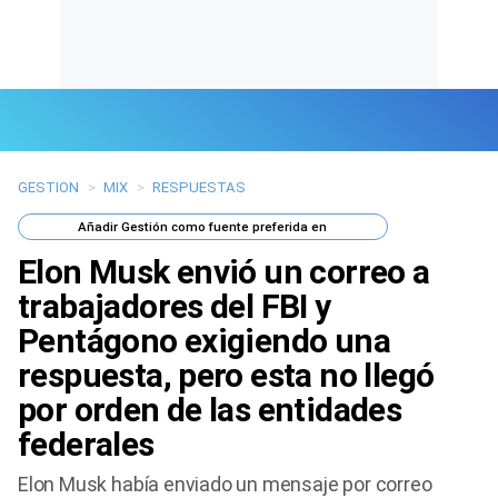
GESTION
>
MIX
>
RESPUESTAS
Últimas Noticias
Añadir
Gestión
como fuente preferida en
Mi Bolsillo
Elon Musk envió un correo a
Respuestas
trabajadores del FBI y
Pentágono exigiendo una
Gente
respuesta, pero esta no llegó
Vida Laboral
por orden de las entidades
federales
Tendencias Mix
Elon Musk había enviado un mensaje por correo
Sports