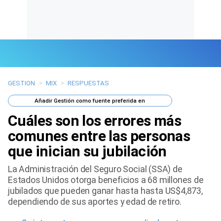
GESTION
>
MIX
>
RESPUESTAS
Últimas Noticias
Añadir
Gestión
como fuente preferida en
Mi Bolsillo
Cuáles son los errores más
Respuestas
comunes entre las personas
que inician su jubilación
Gente
La Administración del Seguro Social (SSA) de
Vida Laboral
Estados Unidos otorga beneficios a 68 millones de
jubilados que pueden ganar hasta hasta US$4,873,
Tendencias Mix
dependiendo de sus aportes y edad de retiro.
Sports