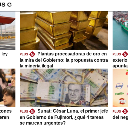
US G
 ley
Plantas procesadoras de oro en
G
G
PLUS
PLUS
la mira del Gobierno: la propuesta contra
exteri
la minería ilegal
apuntar
azones
Sunat: César Luna, el primer jefe
G
G
PLUS
PLUS
ieren
en Gobierno de Fujimori, ¿qué 4 tareas
del ne
se marcan urgentes?