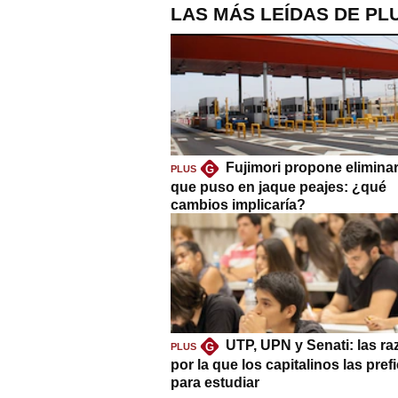
LAS MÁS LEÍDAS DE PL
Fujimori propone eliminar
G
PLUS
que puso en jaque peajes: ¿qué
cambios implicaría?
UTP, UPN y Senati: las r
G
PLUS
por la que los capitalinos las pref
para estudiar