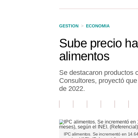
Finanzas Personales
Inmobiliarias
GESTION
>
ECONOMIA
Plus G
Sube precio ha
Opinión
alimentos
Editorial
Pregunta de hoy
Se destacaron productos c
Consultores, proyectó que 
Blogs
de 2022.
Tendencias
Lujo
Viajes
Moda
IPC alimentos. Se incrementó en 14.64