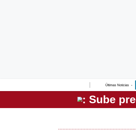
Lo último
Peru Quiosco
Portada
Empresas
Management & Empleo
Economía
Últimas Noticias
Mercados
Perú
Política
Tu Dinero