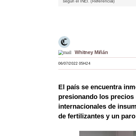
según el INEI. (Referencial)
Estilos
Mundo
Únete a nuestro canal
EEUU
México
Whitney Miñán
España
06/07/2022 05H24
Internacional
Tecnología
El país se encuentra in
Club del Suscriptor
presionando los precios 
Mix
internacionales de insu
de fertilizantes y un par
G de Gestión
Notas Contratadas