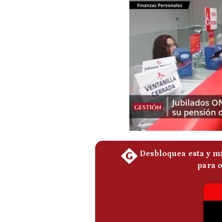
Podcast
Gestión TV
Videos
Fotogalerías
gestion.pe
¿quiénes
Somos?
Términos
Y
Condiciones
Política
De
Privacidad
Politica