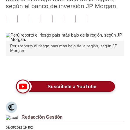
según el banco de inversión JP Morgan.
Tu Dinero
Finanzas Personales
Inmobiliarias
Plus G
Perú reportó el riesgo país más bajo de la región, según JP
Morgan.
Opinión
Editorial
Únete a nuestro canal
Pregunta de hoy
Suscríbete a YouTube
Blogs
Tendencias
Lujo
Redacción Gestión
Viajes
02/08/2022 19H02