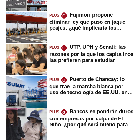
usted?
Fujimori propone
PLUS
G
eliminar ley que puso en jaque
peajes: ¿qué implicaría los
usuarios?
UTP, UPN y Senati: las
PLUS
G
razones por la que los capitalinos
las prefieren para estudiar
Puerto de Chancay: lo
PLUS
G
que trae la marcha blanca por
uso de tecnología de EE.UU. en
mercancías
Bancos se pondrán duros
PLUS
G
con empresas por culpa de El
Niño, ¿por qué será bueno para
ahorristas?