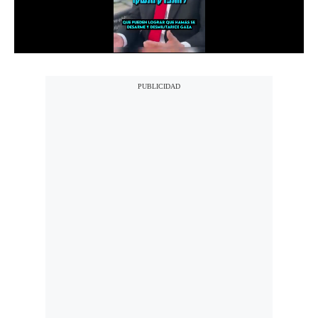
Notas Contratadas
Podcast
Gestión TV
Videos
Fotogalerías
gestion.pe
¿quiénes
Somos?
Términos
Y
Condiciones
Política
De
Privacidad