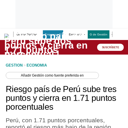
Últimas Noticias
Empresas G
Empresas
G de Gestión
Finanzas
Lo último
Peru Quiosco
SUSCRÍBETE
Portada
GESTION
>
ECONOMIA
Empresas
Añadir
Gestión
como fuente preferida en
Management & Empleo
Riesgo país de Perú sube tres
Economía
puntos y cierra en 1.71 puntos
porcentuales
Mercados
Perú
Perú, con 1.71 puntos porcentuales,
reportó el riesgo más bajo de la región,
Política