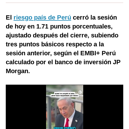
Moda
El
riesgo país de Perú
cerró la sesión
Estilos
de hoy en 1.71 puntos porcentuales,
Mundo
ajustado después del cierre, subiendo
tres puntos básicos respecto a la
EEUU
sesión anterior, según el EMBI+ Perú
México
calculado por el banco de inversión JP
España
Morgan.
Internacional
Tecnología
Club del Suscriptor
Mix
G de Gestión