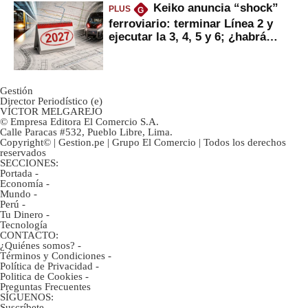
Keiko anuncia “shock”
PLUS
G
ferroviario: terminar Línea 2 y
ejecutar la 3, 4, 5 y 6; ¿habrá
avances?
Gestión
Director Periodístico (e)
VÍCTOR MELGAREJO
© Empresa Editora El Comercio S.A.
Calle Paracas #532, Pueblo Libre, Lima.
Copyright© | Gestion.pe | Grupo El Comercio | Todos los derechos
reservados
SECCIONES:
Portada
-
Economía
-
Mundo
-
Perú
-
Tu Dinero
-
Tecnología
CONTACTO:
¿Quiénes somos?
-
Términos y Condiciones
-
Política de Privacidad
-
Politica de Cookies
-
Preguntas Frecuentes
SÍGUENOS:
Suscríbete