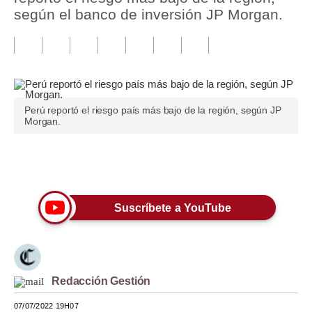
según el banco de inversión JP Morgan.
Tu Dinero
Finanzas Personales
Inmobiliarias
Plus G
Perú reportó el riesgo país más bajo de la región, según JP
Morgan.
Opinión
Editorial
Únete a nuestro canal
Pregunta de hoy
Suscríbete a YouTube
Blogs
Tendencias
Lujo
Redacción Gestión
Viajes
07/07/2022 19H07