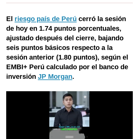
Moda
El
riesgo país de Perú
cerró la sesión
Estilos
de hoy en 1.74 puntos porcentuales,
Mundo
ajustado después del cierre, bajando
seis puntos básicos respecto a la
EEUU
sesión anterior (1.80 puntos), según el
México
EMBI+ Perú calculado por el banco de
España
inversión
JP Morgan
.
Internacional
Tecnología
Club del Suscriptor
Mix
G de Gestión