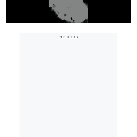
Notas Contratadas
Podcast
Gestión TV
Videos
Fotogalerías
gestion.pe
¿quiénes
Somos?
Términos
Y
Condiciones
Política
De
Privacidad