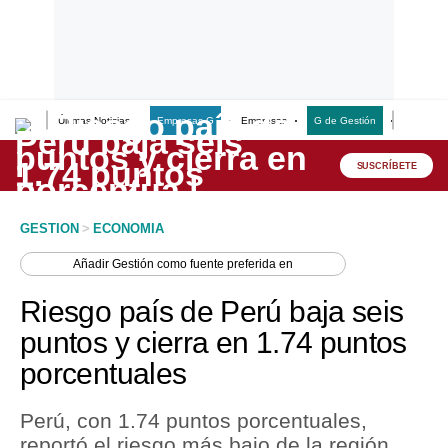
Últimas Noticias
Empresas G
Empresas
G de Gestión
Finanzas
Lo último
Peru Quiosco
SUSCRÍBETE
Portada
GESTION
>
ECONOMIA
Empresas
Añadir
Gestión
como fuente preferida en
Management & Empleo
Riesgo país de Perú baja seis
Economía
puntos y cierra en 1.74 puntos
porcentuales
Mercados
Perú
Perú, con 1.74 puntos porcentuales,
reportó el riesgo más bajo de la región,
Política