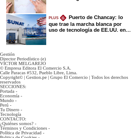
inversión clave?
Puerto de Chancay: lo
PLUS
G
que trae la marcha blanca por
uso de tecnología de EE.UU. en
mercancías
Gestión
Director Periodístico (e)
VÍCTOR MELGAREJO
© Empresa Editora El Comercio S.A.
Calle Paracas #532, Pueblo Libre, Lima.
Copyright© | Gestion.pe | Grupo El Comercio | Todos los derechos
reservados
SECCIONES:
Portada
-
Economía
-
Mundo
-
Perú
-
Tu Dinero
-
Tecnología
CONTACTO:
¿Quiénes somos?
-
Términos y Condiciones
-
Política de Privacidad
-
Politica de Cookies
-