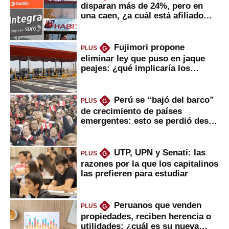
disparan más de 24%, pero en
una caen, ¿a cuál está afiliado
usted?
Fujimori propone
PLUS
G
eliminar ley que puso en jaque
peajes: ¿qué implicaría los
usuarios?
Perú se “bajó del barco”
PLUS
G
de crecimiento de países
emergentes: esto se perdió desde
2022
UTP, UPN y Senati: las
PLUS
G
razones por la que los capitalinos
las prefieren para estudiar
Peruanos que venden
PLUS
G
propiedades, reciben herencia o
utilidades: ¿cuál es su nueva