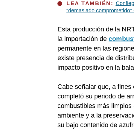
De
LEA TAMBIÉN:
Confiep
Cookies
“demasiado comprometido” 
Preguntas
Frecuentes
Esta producción de la NRT
la importación de
combust
permanente en las regiones
existe presencia de distri
impacto positivo en la bal
Cabe señalar que, a fines
completó su periodo de ar
combustibles más limpios 
ambiente y a la preservació
su bajo contenido de azufr