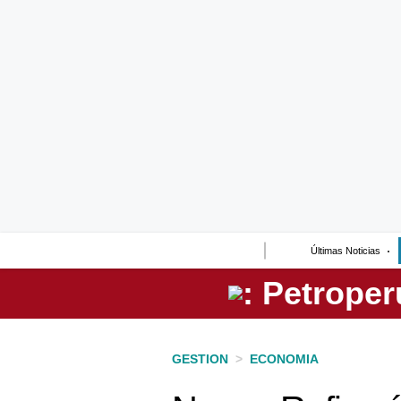
Lo último
Peru Quiosco
Portada
Empresas
Management & Empleo
Economía
Últimas Noticias
Mercados
Perú
Política
GESTION
>
ECONOMIA
Tu Dinero