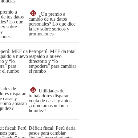
 noticias
G
¿Un premio a
cambio de tus datos
personales? Lo que dice
la ley sobre sorteos y
promociones
Petroperú: MEF da total
respaldo a nuevo
directorio y “lo
empodera” para cambiar
el rumbo
G
Utilidades de
trabajadores disparan
venta de casas y autos,
¿cómo amasan tanta
liquidez?
Déficit fiscal: Perú daría
pasos para cambiar
“techo” para siguientes