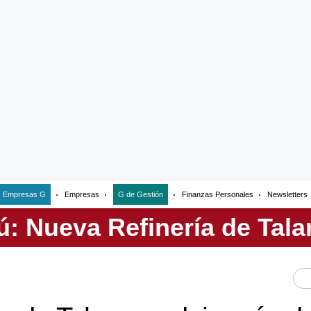
Empresas G
Empresas
G de Gestión
Finanzas Personales
Newsletters