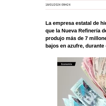
Estilos
18/01/2024 09H24
Mundo
La empresa estatal de h
EEUU
que la Nueva Refinería de
México
produjo más de 7 millone
España
bajos en azufre, durante 
Internacional
Tecnología
Club del Suscriptor
Mix
G de Gestión
Notas Contratadas