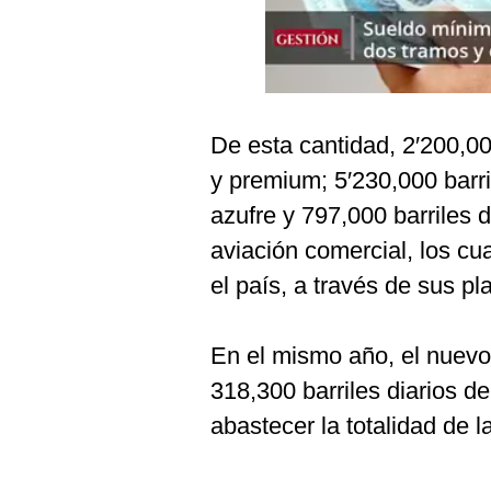
Podcast
Gestión TV
Videos
De esta cantidad, 2′200,00
Fotogalerías
y premium; 5′230,000 barri
azufre y 797,000 barriles 
gestion.pe
aviación comercial, los cu
¿quiénes
el país, a través de sus pl
Somos?
Términos
En el mismo año, el nuevo
Y
Condiciones
318,300 barriles diarios d
Política
abastecer la totalidad de 
De
Privacidad
Politica