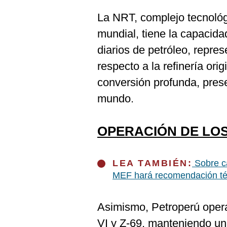
La NRT, complejo tecnológ
mundial, tiene la capacida
diarios de petróleo, repr
respecto a la refinería ori
conversión profunda, prese
mundo.
OPERACIÓN DE LO
LEA TAMBIÉN:
Sobre ca
MEF hará recomendación té
Asimismo, Petroperú opera 
VI y Z-69, manteniendo un