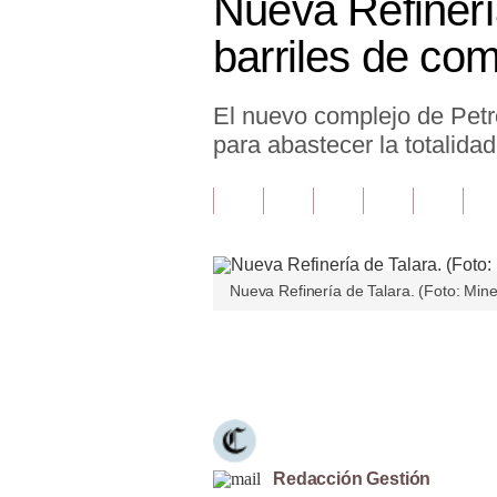
Nueva Refinerí
Finanzas Personales
barriles de co
Inmobiliarias
El nuevo complejo de Petro
Plus G
para abastecer la totalida
Opinión
Editorial
Pregunta de hoy
Nueva Refinería de Talara. (Foto: Min
Blogs
Tendencias
Únete a nuestro canal
Lujo
Viajes
Moda
Redacción Gestión