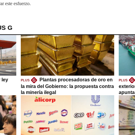
ar este esfuerzo.
US G
 ley
Plantas procesadoras de oro en
G
G
PLUS
PLUS
la mira del Gobierno: la propuesta contra
exteri
la minería ilegal
apuntar