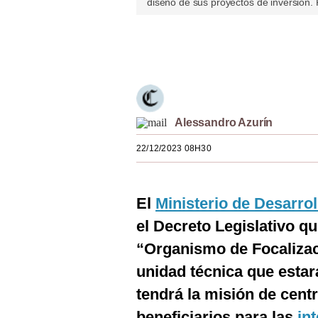
diseño de sus proyectos de inversión.
Estilos
Mundo
Únete a nuestro canal
EEUU
México
Alessandro Azurín
España
22/12/2023 08H30
Internacional
Tecnología
El
Ministerio de Desarrol
Club del Suscriptor
el Decreto Legislativo que
Mix
“Organismo de Focalizac
unidad técnica que estará
G de Gestión
tendrá la misión de centr
Notas Contratadas
beneficiarios para las
in