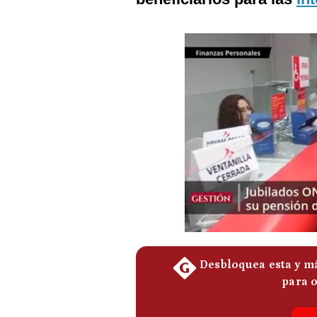
Podcast
Gestión TV
Videos
Fotogalerías
gestion.pe
¿quiénes
Somos?
Términos
Y
Condiciones
Política
De
Privacidad
Politica