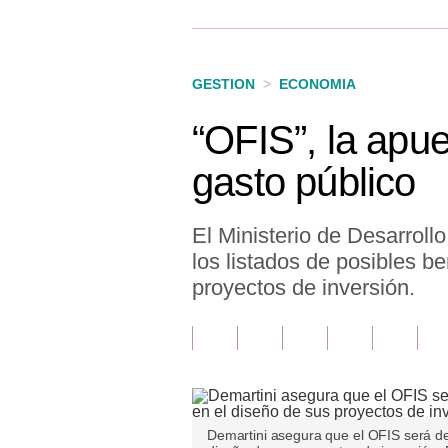
Finanzas Personales
Inmobiliarias
GESTION
>
ECONOMIA
Plus G
“OFIS”, la apue
Opinión
gasto público
Editorial
Pregunta de hoy
El Ministerio de Desarrollo
los listados de posibles be
Blogs
proyectos de inversión.
Tendencias
Lujo
Viajes
Moda
Demartini asegura que el OFIS será de 