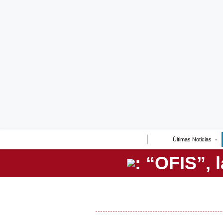
Lo último
Peru Quiosco
Portada
Empresas
Management & Empleo
Economía
Últimas Noticias
Mercados
Perú
Política
Tu Dinero