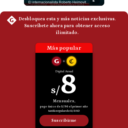
Un eventual control iraní sobre el estrecho de Ormuz cambiaría radicalmente el equilibrio de poder, así lo explicó el analista Roberto Heimovits. Además, explicó que países como Arabia Saudita, Qatar, Emiratos Árabes Unidos, Irak y Kuwait dependen de esa ruta para exportar petróleo, gas y fertilizantes. #Geopolitica #Irán #EstrechoDeOrmuz #Petroleo #NoticiasInternacionales #RobertoHeimovits #Shorts 👉 Suscríbete y activa la campana para no perderte nuestro análisis diario. 🌎 Síguenos en nuestras redes sociales: 📌 Web oficial: https://gestion.pe/mundo/ 📌 LinkedIn: http://bit.ly/3HYIET0 📌 X (Twitter): http://bit.ly/4noZtX9 📌 TikTok: http://bit.ly/4evB6TO
El internacionalista Roberto Heimovits señaló que Arabia Saudita posee armamento avanzado comprado por decenas de miles de millones de dólares. Sin embargo, recuerda que combatió durante siete años contra los hutíes sin conseguir derrotarlos, pese a la enorme diferencia de poder militar. #ArabiaSaudita #Hutíes #RobertoHeimovits #Geopolítica #Guerra #NoticiasInternacionales #Shorts 👉 Suscríbete y activa la campana para no perderte nuestro análisis diario. 🌎 Síguenos en nuestras redes sociales: 📌 Web oficial: https://gestion.pe/mundo/ 📌 LinkedIn: http://bit.ly/3HYIET0 📌 X (Twitter): http://bit.ly/4noZtX9 📌 TikTok: http://bit.ly/4evB6TO
Politica
De
Cookies
Preguntas
Frecuentes