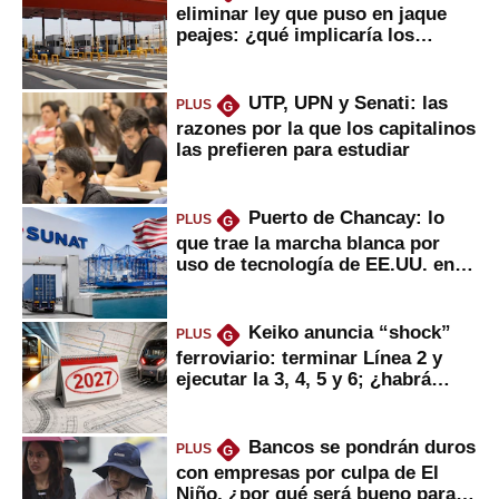
eliminar ley que puso en jaque
peajes: ¿qué implicaría los
usuarios?
UTP, UPN y Senati: las
PLUS
G
razones por la que los capitalinos
las prefieren para estudiar
Puerto de Chancay: lo
PLUS
G
que trae la marcha blanca por
uso de tecnología de EE.UU. en
mercancías
Keiko anuncia “shock”
PLUS
G
ferroviario: terminar Línea 2 y
ejecutar la 3, 4, 5 y 6; ¿habrá
avances?
Bancos se pondrán duros
PLUS
G
con empresas por culpa de El
Niño, ¿por qué será bueno para