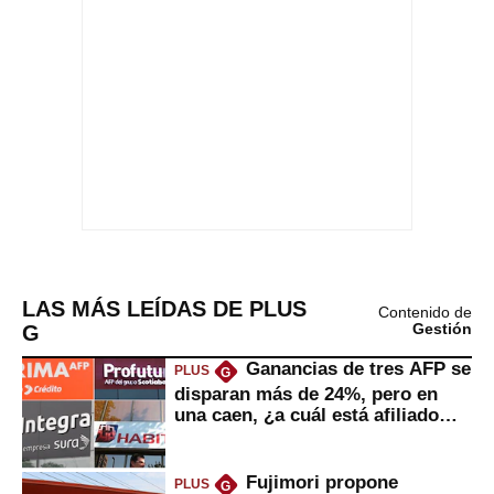
LAS MÁS LEÍDAS DE PLUS
Contenido de
G
Gestión
Ganancias de tres AFP se
PLUS
G
disparan más de 24%, pero en
una caen, ¿a cuál está afiliado
usted?
Fujimori propone
PLUS
G