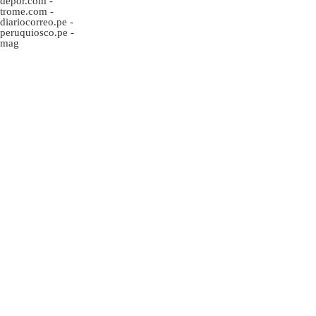
depor.com
-
trome.com
-
diariocorreo.pe
-
peruquiosco.pe
-
mag