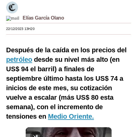
Moda
Elías García Olano
Estilos
22/12/2023 13H20
Mundo
EEUU
Después de la caída en los precios del
México
petróleo
desde su nivel más alto (en
US$ 94 el barril) a finales de
España
septiembre último hasta los US$ 74 a
Internacional
inicios de este mes, su cotización
Tecnología
vuelve a escalar (más US$ 80 esta
semana), con el incremento de
Club del Suscriptor
tensiones en
Medio Oriente.
Mix
G de Gestión