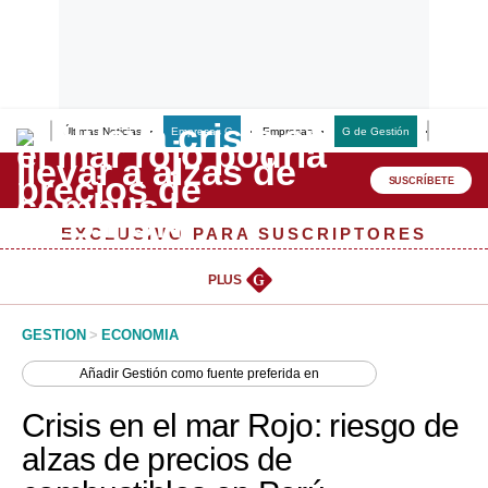
Últimas Noticias
Empresas G
Empresas
G de Gestión
Finanzas
Lo último
Peru Quiosco
SUSCRÍBETE
Portada
EXCLUSIVO PARA SUSCRIPTORES
Empresas
PLUS
G
Management & Empleo
GESTION
>
ECONOMIA
Economía
Añadir
Gestión
como fuente preferida en
Mercados
Crisis en el mar Rojo: riesgo de
Perú
alzas de precios de
Política