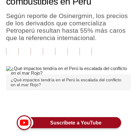
combustibles en Perú
Tu Dinero
Según reporte de Osinergmin, los precios
de los derivados que comercializa
Finanzas Personales
Petroperú resultan hasta 55% más caros
Inmobiliarias
que la referencia internacional.
Plus G
Opinión
Editorial
¿Qué impactos tendría en el Perú la escalada del conflicto
en el mar Rojo?
Pregunta de hoy
Blogs
Únete a nuestro canal
Tendencias
Lujo
Suscríbete a YouTube
Viajes