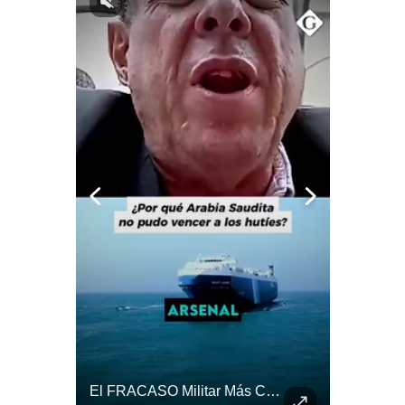
Notas Contratadas
Podcast
Gestión TV
Videos
Fotogalerías
gestion.pe
¿quiénes
Somos?
Términos
Y
Condiciones
Política
De
¿Qué Pasa Si Irán CIERRA El Estrecho De Ormuz? | #radar24
El FRACASO Militar Más Caro De Medio Oriente | #radar24
Privacidad