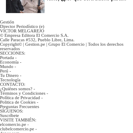
ahorristas?
Gestión
Director Periodístico (e)
VÍCTOR MELGAREJO
© Empresa Editora El Comercio S.A.
Calle Paracas #532, Pueblo Libre, Lima.
Copyright© | Gestion.pe | Grupo El Comercio | Todos los derechos
reservados
SECCIONES:
Portada
-
Economía
-
Mundo
-
Perú
-
Tu Dinero
-
Tecnología
CONTACTO:
¿Quiénes somos?
-
Términos y Condiciones
-
Política de Privacidad
-
Politica de Cookies
-
Preguntas Frecuentes
SÍGUENOS:
Suscríbete
VISITE TAMBIÉN:
elcomercio.pe
-
clubelcomercio.pe
-