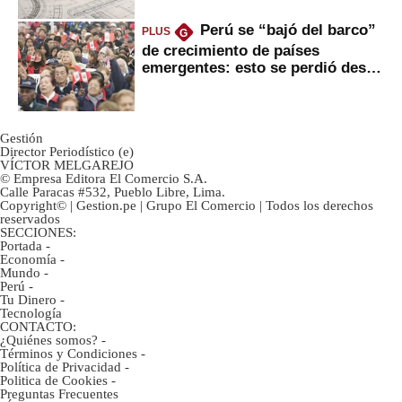
Perú se “bajó del barco”
PLUS
G
de crecimiento de países
emergentes: esto se perdió desde
2022
Gestión
Director Periodístico (e)
VÍCTOR MELGAREJO
© Empresa Editora El Comercio S.A.
Calle Paracas #532, Pueblo Libre, Lima.
Copyright© | Gestion.pe | Grupo El Comercio | Todos los derechos
reservados
SECCIONES:
Portada
-
Economía
-
Mundo
-
Perú
-
Tu Dinero
-
Tecnología
CONTACTO:
¿Quiénes somos?
-
Términos y Condiciones
-
Política de Privacidad
-
Politica de Cookies
-
Preguntas Frecuentes