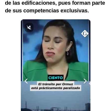
de las edificaciones, pues forman parte
Notas Contratadas
de sus competencias exclusivas.
Podcast
Gestión TV
Videos
Fotogalerías
gestion.pe
¿quiénes
Somos?
Términos
Y
Condiciones
Política
De
Privacidad