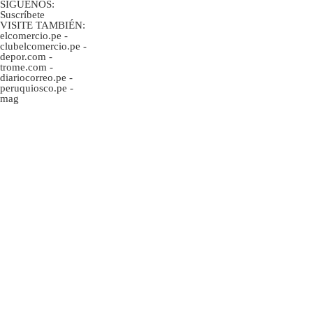
SÍGUENOS:
Suscríbete
VISITE TAMBIÉN:
elcomercio.pe
-
clubelcomercio.pe
-
depor.com
-
trome.com
-
diariocorreo.pe
-
peruquiosco.pe
-
mag