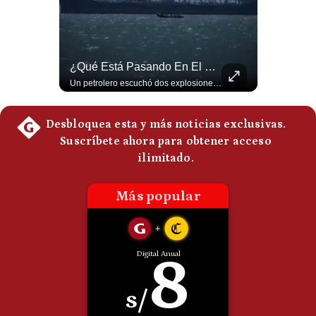
Politica
De
Cookies
Preguntas
Aranceles De Trump Ponen Bajo Presión A Las Exportaciones Del Perú | #EnClaveEconómica
¿Qué Está Pasando En El Estrecho De Ormuz? | Gestión Mundo
Frecuentes
Analizamos la decisión de Estados Unidos de imponer nuevos aranceles a Perú y otros 59 países por presuntos incumplimientos relacionados con el trabajo forzoso. Esta medida amenaza envíos peruanos valorados en más de US$ 5.300 millones, lo que representa casi la mitad de todo lo que el Perú exportó al mercado estadounidense el año pasado. #EconomiaPeru #ExportacionesPeru #DonaldTrump #Aranceles #ComercioExterior #ArancelesTrump #NoticiasPeru #EEUU 👉 Suscríbete y activa la campana para no perderte nuestro análisis diario. 🌎 Síguenos en nuestras redes sociales: 📌 Web oficial: https://gestion.pe/mundo/ 📌 LinkedIn: http://bit.ly/3HYIET0 📌 X (Twitter): http://bit.ly/4noZtX9 📌 TikTok: http://bit.ly/4evB6TO
Un petrolero escuchó dos explosiones mientras atravesaba el estrecho de Ormuz. Aunque no se confirmó un ataque directo, el tránsito marítimo estaba prácticamente paralizado: solo cruzaron dos buques, frente a un promedio habitual de entre 130 y 140 diarios. #EstrechoDeOrmuz #Petroleo #NoticiasInternacionales #UltimaHora #Shorts 👉 Suscríbete y activa la campana para no perderte nuestro análisis diario. 🌎 Síguenos en nuestras redes sociales: 📌 Web oficial: https://gestion.pe/mundo/ 📌 LinkedIn: http://bit.ly/3HYIET0 📌 X (Twitter): http://bit.ly/4noZtX9 📌 TikTok: http://bit.ly/4evB6TO