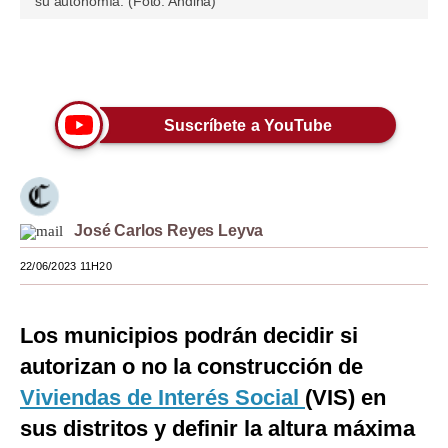
su autonomía. (Foto: Andina)
Moda
Únete a nuestro canal
Estilos
Mundo
Suscríbete a YouTube
EEUU
México
España
José Carlos Reyes Leyva
22/06/2023 11H20
Internacional
Tecnología
Los municipios podrán decidir si
Club del Suscriptor
autorizan o no la construcción de
Mix
Viviendas de Interés Social
(VIS) en
sus distritos y definir la altura máxima
G de Gestión