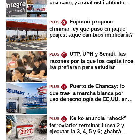
una caen, ¿a cuál está afiliado
usted?
Fujimori propone
PLUS
G
eliminar ley que puso en jaque
peajes: ¿qué cambios implicaría?
UTP, UPN y Senati: las
PLUS
G
razones por la que los capitalinos
las prefieren para estudiar
Puerto de Chancay: lo
PLUS
G
que trae la marcha blanca por
uso de tecnología de EE.UU. en
mercancías
Keiko anuncia “shock”
PLUS
G
ferroviario: terminar Línea 2 y
ejecutar la 3, 4, 5 y 6; ¿habrá
avances?