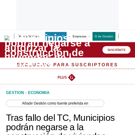
Últimas Noticias
Empresas G
Empresas
G de Gestión
Finanzas
Lo último
Peru Quiosco
SUSCRÍBETE
Portada
EXCLUSIVO PARA SUSCRIPTORES
Empresas
PLUS
G
Management & Empleo
GESTION
>
ECONOMIA
Economía
Añadir
Gestión
como fuente preferida en
Mercados
Tras fallo del TC, Municipios
Perú
podrán negarse a la
Política