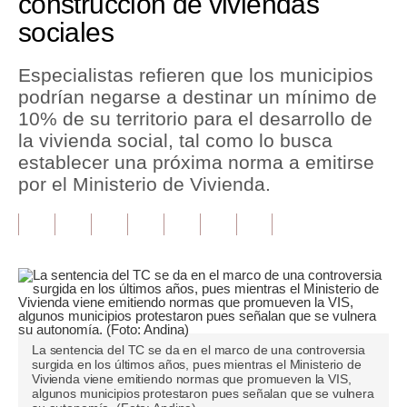
construcción de viviendas
sociales
Tu Dinero
Finanzas Personales
Especialistas refieren que los municipios
podrían negarse a destinar un mínimo de
Inmobiliarias
10% de su territorio para el desarrollo de
la vivienda social, tal como lo busca
Plus G
establecer una próxima norma a emitirse
Opinión
por el Ministerio de Vivienda.
Editorial
Pregunta de hoy
Blogs
Tendencias
La sentencia del TC se da en el marco de una controversia
Lujo
surgida en los últimos años, pues mientras el Ministerio de
Vivienda viene emitiendo normas que promueven la VIS,
algunos municipios protestaron pues señalan que se vulnera
Viajes