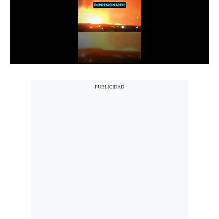
Notas Contratadas
Podcast
Gestión TV
Videos
Fotogalerías
gestion.pe
¿quiénes
Somos?
Términos
Y
Condiciones
Política
De
Privacidad