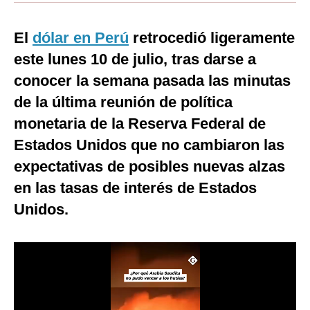
Moda
El
dólar en Perú
retrocedió ligeramente
Estilos
este lunes 10 de julio, tras darse a
Mundo
conocer la semana pasada las minutas
de la última reunión de política
EEUU
monetaria de la Reserva Federal de
México
Estados Unidos que no cambiaron las
España
expectativas de posibles nuevas alzas
en las tasas de interés de Estados
Internacional
Unidos.
Tecnología
Club del Suscriptor
Mix
G de Gestión