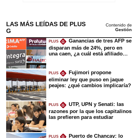
LAS MÁS LEÍDAS DE PLUS
Contenido de
G
Gestión
Ganancias de tres AFP se
PLUS
G
disparan más de 24%, pero en
una caen, ¿a cuál está afiliado
usted?
Fujimori propone
PLUS
G
eliminar ley que puso en jaque
peajes: ¿qué cambios implicaría?
UTP, UPN y Senati: las
PLUS
G
razones por la que los capitalinos
las prefieren para estudiar
Puerto de Chancay: lo
PLUS
G