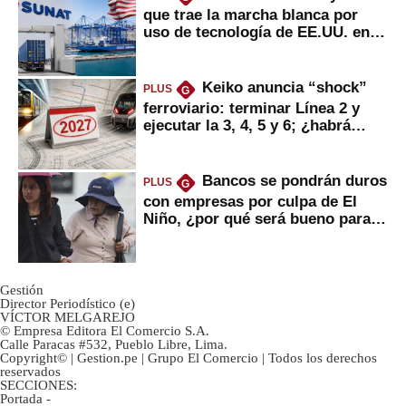
que trae la marcha blanca por
uso de tecnología de EE.UU. en
mercancías
Keiko anuncia “shock”
PLUS
G
ferroviario: terminar Línea 2 y
ejecutar la 3, 4, 5 y 6; ¿habrá
avances?
Bancos se pondrán duros
PLUS
G
con empresas por culpa de El
Niño, ¿por qué será bueno para
ahorristas?
Gestión
Director Periodístico (e)
VÍCTOR MELGAREJO
© Empresa Editora El Comercio S.A.
Calle Paracas #532, Pueblo Libre, Lima.
Copyright© | Gestion.pe | Grupo El Comercio | Todos los derechos
reservados
SECCIONES:
Portada
-