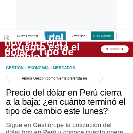
Últimas Noticias
Empresas G
Empresas
G de Gestión
Finanzas
Lo último
Peru Quiosco
SUSCRÍBETE
Portada
GESTION
>
ECONOMIA
>
MERCADOS
Empresas
Añadir
Gestión
como fuente preferida en
Management & Empleo
Precio del dólar en Perú cierra
Economía
a la baja: ¿en cuánto terminó el
tipo de cambio este lunes?
Mercados
Perú
Sigue en Gestión.pe la cotización del
dólar hoy en Perú y conoce cuánto opera
Política