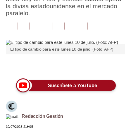
la divisa estadounidense en el mercado
Tu Dinero
paralelo.
Finanzas Personales
Inmobiliarias
Plus G
El tipo de cambio para este lunes 10 de julio. (Foto: AFP)
Opinión
Únete a nuestro canal
Editorial
Pregunta de hoy
Suscríbete a YouTube
Blogs
Tendencias
Lujo
Redacción Gestión
10/07/2023 21H05
Viajes