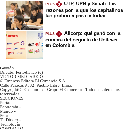
UTP, UPN y Senati: las
PLUS
G
razones por la que los capitalinos
las prefieren para estudiar
Alicorp: qué ganó con la
PLUS
G
compra del negocio de Unilever
en Colombia
Gestión
Director Periodístico (e)
VÍCTOR MELGAREJO
© Empresa Editora El Comercio S.A.
Calle Paracas #532, Pueblo Libre, Lima.
Copyright© | Gestion.pe | Grupo El Comercio | Todos los derechos
reservados
SECCIONES:
Portada
-
Economía
-
Mundo
-
Perú
-
Tu Dinero
-
Tecnología
CONTACTO: