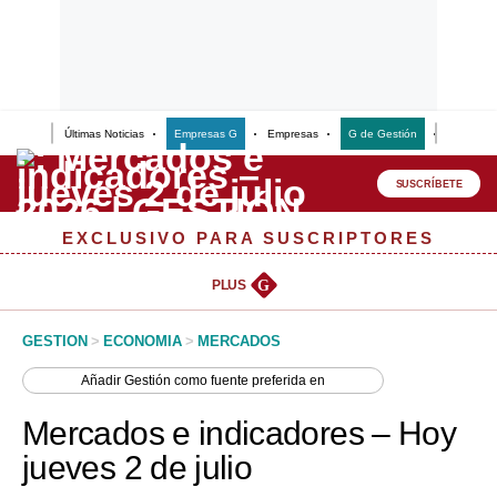
Últimas Noticias
Empresas G
Empresas
G de Gestión
Finanzas
Lo último
Peru Quiosco
SUSCRÍBETE
Portada
EXCLUSIVO PARA SUSCRIPTORES
Empresas
PLUS
G
Management & Empleo
GESTION
>
ECONOMIA
>
MERCADOS
Economía
Añadir
Gestión
como fuente preferida en
Mercados
Mercados e indicadores – Hoy
Perú
jueves 2 de julio
Política