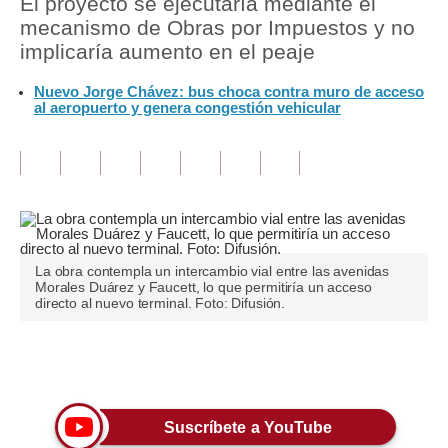
El proyecto se ejecutaría mediante el
mecanismo de Obras por Impuestos y no
Tu Dinero
implicaría aumento en el peaje
Finanzas Personales
Nuevo Jorge Chávez: bus choca contra muro de acceso
al aeropuerto y genera congestión vehicular
Inmobiliarias
Plus G
Opinión
Editorial
La obra contempla un intercambio vial entre las avenidas
Pregunta de hoy
Morales Duárez y Faucett, lo que permitiría un acceso
directo al nuevo terminal. Foto: Difusión.
Blogs
Tendencias
Únete a nuestro canal
Lujo
Suscríbete a YouTube
Viajes