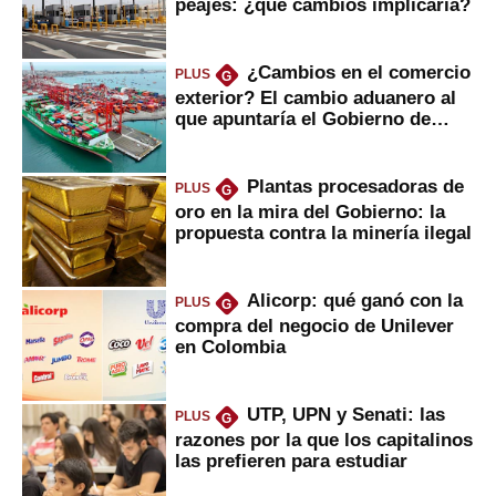
peajes: ¿qué cambios implicaría?
¿Cambios en el comercio
PLUS
G
exterior? El cambio aduanero al
que apuntaría el Gobierno de
Fujimori
Plantas procesadoras de
PLUS
G
oro en la mira del Gobierno: la
propuesta contra la minería ilegal
Alicorp: qué ganó con la
PLUS
G
compra del negocio de Unilever
en Colombia
UTP, UPN y Senati: las
PLUS
G
razones por la que los capitalinos
las prefieren para estudiar