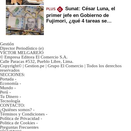
Sunat: César Luna, el
PLUS
G
primer jefe en Gobierno de
Fujimori, ¿qué 4 tareas se
marcan urgentes?
Gestión
Director Periodístico (e)
VÍCTOR MELGAREJO
© Empresa Editora El Comercio S.A.
Calle Paracas #532, Pueblo Libre, Lima.
Copyright© | Gestion.pe | Grupo El Comercio | Todos los derechos
reservados
SECCIONES:
Portada
-
Economía
-
Mundo
-
Perú
-
Tu Dinero
-
Tecnología
CONTACTO:
¿Quiénes somos?
-
Términos y Condiciones
-
Política de Privacidad
-
Politica de Cookies
-
Preguntas Frecuentes