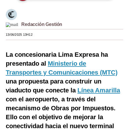
Moda
Estilos
Redacción Gestión
Mundo
13/06/2025 13H12
EEUU
La concesionaria Lima Expresa ha
México
presentado al
Ministerio de
España
Transportes y Comunicaciones (MTC)
Internacional
una propuesta para construir un
viaducto que conecte la
Tecnología
Línea Amarilla
con el aeropuerto, a través del
Club del Suscriptor
mecanismo de Obras por Impuestos.
Mix
Ello con el objetivo de mejorar la
G de Gestión
conectividad hacia el nuevo terminal