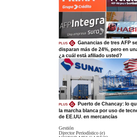
Ganancias de tres AFP s
G
PLUS
disparan más de 24%, pero en un
¿a cuál está afiliado usted?
Puerto de Chancay: lo qu
G
PLUS
la marcha blanca por uso de tecn
de EE.UU. en mercancías
Gestión
Director Periodístico (e)