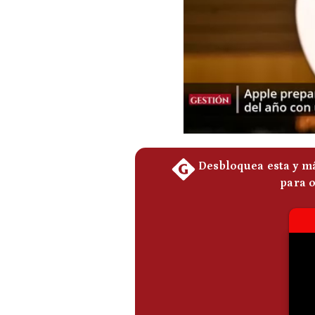
Podcast
Gestión TV
Videos
Fotogalerías
gestion.pe
¿quiénes
Somos?
Términos
Y
Condiciones
Política
De
Privacidad
Politica