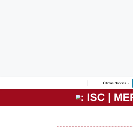
Lo último
Peru Quiosco
Portada
Empresas
Management & Empleo
Economía
Últimas Noticias
Mercados
Perú
Política
Tu Dinero