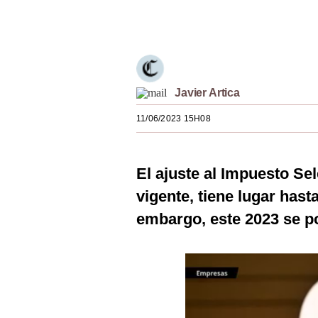
Estilos
Únete a nuestro canal
Mundo
EEUU
Javier Artica
México
11/06/2023 15H08
España
Internacional
El ajuste al Impuesto Se
Tecnología
vigente, tiene lugar hast
Club del Suscriptor
embargo, este 2023 se p
Mix
G de Gestión
Notas Contratadas