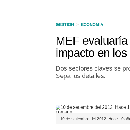
Finanzas Personales
Inmobiliarias
GESTION
>
ECONOMIA
Plus G
MEF evaluaría 
Opinión
impacto en los
Editorial
Pregunta de hoy
Dos sectores claves se pr
Sepa los detalles.
Blogs
Tendencias
Lujo
Viajes
10 de setiembre del 2012. Hace 10 año
Moda