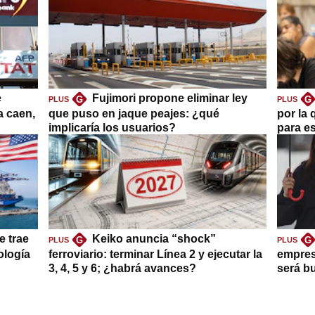
e
Fujimori propone eliminar ley
G
G
PLUS
PLUS
a caen,
que puso en jaque peajes: ¿qué
por la 
implicaría los usuarios?
para es
e trae
Keiko anuncia “shock”
G
G
PLUS
PLUS
ología
ferroviario: terminar Línea 2 y ejecutar la
empres
3, 4, 5 y 6; ¿habrá avances?
será b