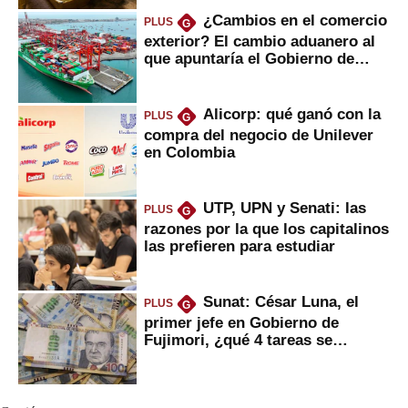
¿Cambios en el comercio
PLUS
G
exterior? El cambio aduanero al
que apuntaría el Gobierno de
Fujimori
Alicorp: qué ganó con la
PLUS
G
compra del negocio de Unilever
en Colombia
UTP, UPN y Senati: las
PLUS
G
razones por la que los capitalinos
las prefieren para estudiar
Sunat: César Luna, el
PLUS
G
primer jefe en Gobierno de
Fujimori, ¿qué 4 tareas se
marcan urgentes?