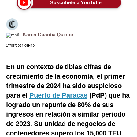
Suscríbete a YouTube
Moda
Estilos
Mundo
Karen Guardia Quispe
EEUU
17/05/2024 05H40
México
En un contexto de tibias cifras de
España
crecimiento de la economía, el primer
Internacional
trimestre de 2024 ha sido auspicioso
para el
Puerto de Paracas
(PdP) que ha
Tecnología
logrado un repunte de 80% de sus
Club del Suscriptor
ingresos en relación a similar periodo
Mix
de 2023. Su unidad de negocios de
G de Gestión
contenedores superó los 15,000 TEU