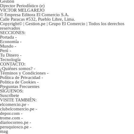
Gestión
Director Periodístico (e)
VÍCTOR MELGAREJO
© Empresa Editora El Comercio S.A.
Calle Paracas #532, Pueblo Libre, Lima.
Copyright© | Gestion.pe | Grupo El Comercio | Todos los derechos
reservados
SECCIONES:
Portada
-
Economía
-
Mundo
-
Perú
-
Tu Dinero
-
Tecnología
CONTACTO:
¿Quiénes somos?
-
Términos y Condiciones
-
Política de Privacidad
-
Politica de Cookies
-
Preguntas Frecuentes
SÍGUENOS:
Suscríbete
VISITE TAMBIÉN:
elcomercio.pe
-
clubelcomercio.pe
-
depor.com
-
trome.com
-
diariocorreo.pe
-
peruquiosco.pe
-
mag