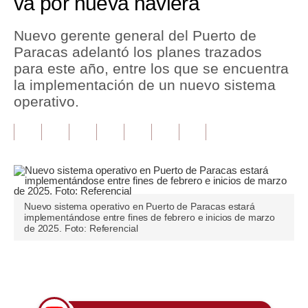
va por nueva naviera
Tu Dinero
Nuevo gerente general del Puerto de
Paracas adelantó los planes trazados
Finanzas Personales
para este año, entre los que se encuentra
Inmobiliarias
la implementación de un nuevo sistema
operativo.
Plus G
Opinión
Editorial
Pregunta de hoy
Nuevo sistema operativo en Puerto de Paracas estará
implementándose entre fines de febrero e inicios de marzo
Blogs
de 2025. Foto: Referencial
Tendencias
Únete a nuestro canal
Lujo
Viajes