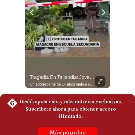
Politica
De
Cookies
Preguntas
Frecuentes
Abelardo De La Espriella Se Reúne Con Javier Milei En Cali | Gestión Mundo
Tragedia En Tailandia: Joven De 14 Años Ataca A Su Familia Y Colegio | Gestión Mundo
El presidente electo de Colombia, Abelardo de la Espriella, sostuvo una reunión bilateral en Cali con el mandatario argentino Javier Milei. El encuentro se dio pocas horas antes de la ceremonia de investidura presidencial para el periodo 2026-2030, marcando el inicio de una nueva alianza estratégica regional. #DeLaEspriella #JavierMilei #Colombia #Argentina #PoliticaLatina #Shorts 👉 Suscríbete y activa la campana para no perderte nuestro análisis diario. 🌎 Síguenos en nuestras redes sociales: 📌 Web oficial: https://gestion.pe/mundo/ 📌 LinkedIn: http://bit.ly/3HYIET0 📌 X (Twitter): http://bit.ly/4noZtX9 📌 TikTok: http://bit.ly/4evB6TO
Un adolescente de 14 años mató a sus abuelos y luego atacó su colegio de secundaria en Tailandia, dejando cinco fallecidos adicionales y más de 30 heridos antes de quitarse la vida. Según las autoridades y el primer ministro Anutin Charnvirakul, el hecho habría sido motivado por estrés académico extremo. El suceso reabre el debate sobre la alta posesión de armas de fuego en el país asiático. #Tailandia #Noticias #UltimaHora #NoticiasInternacionales #Shorts 👉 Suscríbete y activa la campana para no perderte nuestro análisis diario. 🌎 Síguenos en nuestras redes sociales: 📌 Web oficial: https://gestion.pe/mundo/ 📌 LinkedIn: http://bit.ly/3HYIET0 📌 X (Twitter): http://bit.ly/4noZtX9 📌 TikTok: http://bit.ly/4evB6TO