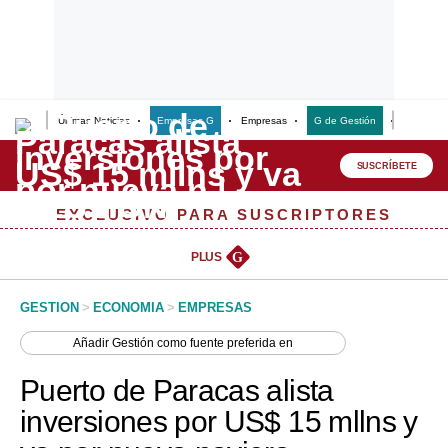
Últimas Noticias
Empresas G
Empresas
G de Gestión
Finanzas
Lo último
Peru Quiosco
SUSCRÍBETE
Portada
EXCLUSIVO PARA SUSCRIPTORES
Empresas
PLUS
G
Management & Empleo
GESTION
>
ECONOMIA
>
EMPRESAS
Economía
Añadir
Gestión
como fuente preferida en
Mercados
Puerto de Paracas alista
Perú
inversiones por US$ 15 mllns y
Política