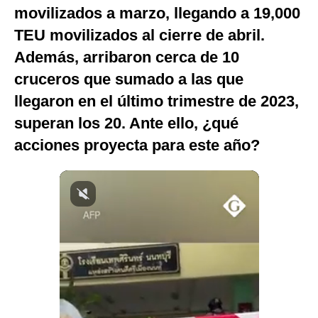
movilizados a marzo, llegando a 19,000
Notas Contratadas
TEU movilizados al cierre de abril.
Podcast
Además, arribaron cerca de 10
Gestión TV
cruceros que sumado a las que
llegaron en el último trimestre de 2023,
Videos
superan los 20. Ante ello, ¿qué
Fotogalerías
acciones proyecta para este año?
gestion.pe
¿quiénes
Somos?
Términos
Y
Condiciones
Política
De
Privacidad