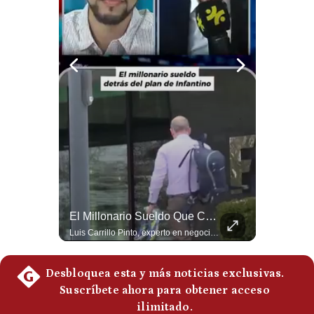
Notas Contratadas
Podcast
Gestión TV
Videos
Fotogalerías
gestion.pe
¿quiénes
¿El FIN De Infantino En La FIFA? El Grave Pronóstico Sobre Su Renuncia | #EnClaveEconómica
El Millonario Sueldo Que Casi Cobra Infantino Por La Nueva Empresa De La FIFA | #EnClaveEconómica
Somos?
Luis Carrillo Pinto, presidente de APEMD pronostica meses muy difíciles para Infantino y sostiene que una mayor presión de la UEFA, junto con nuevas investigaciones periodísticas, podría llevarlo a dimitir. También menciona renuncias internas y acusaciones de que el proyecto fue impulsado por una sola persona. #GianniInfantino #FIFA #UEFA #LuisCarrilloPinto #APEMD #Futbol #NoticiasDeportivas #Mundial #Shorts 👉 Suscríbete y activa la campana para no perderte nuestro análisis diario. 🌎 Síguenos en nuestras redes sociales: 📌 Web oficial: https://gestion.pe/mundo/ 📌 LinkedIn: http://bit.ly/3HYIET0 📌 X (Twitter): http://bit.ly/4noZtX9 📌 TikTok: http://bit.ly/4evB6TO
Luis Carrillo Pinto, experto en negocios deportivos, cuenta que federaciones europeas ya pedían la salida de Gianni Infantino. Además, explicó que el presidente de la FIFA habría recibido US$30 millones anuales por dirigir la nueva empresa, diez veces más de lo que ganaba en la organización. #FIFA #GianniInfantino #LuisCarrilloPinto #APEMD #NegociosDeportivos #Mundial #Futbol #NoticiasDeportivas #Shorts 👉 Suscríbete y activa la campana para no perderte nuestro análisis diario. 🌎 Síguenos en nuestras redes sociales: 📌 Web oficial: https://gestion.pe/mundo/ 📌 LinkedIn: http://bit.ly/3HYIET0 📌 X (Twitter): http://bit.ly/4noZtX9 📌 TikTok: http://bit.ly/4evB6TO
Términos
Y
Condiciones
Política
De
Privacidad