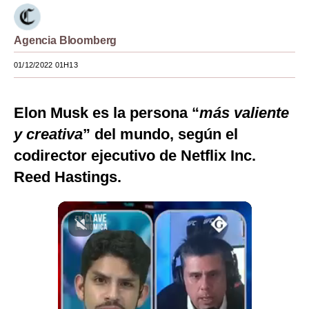
Moda
Agencia Bloomberg
Estilos
01/12/2022 01H13
Mundo
EEUU
Elon Musk es la persona “
más valiente
México
y creativa
” del mundo, según el
codirector ejecutivo de Netflix Inc.
España
Reed Hastings.
Internacional
Tecnología
Club del Suscriptor
Mix
G de Gestión