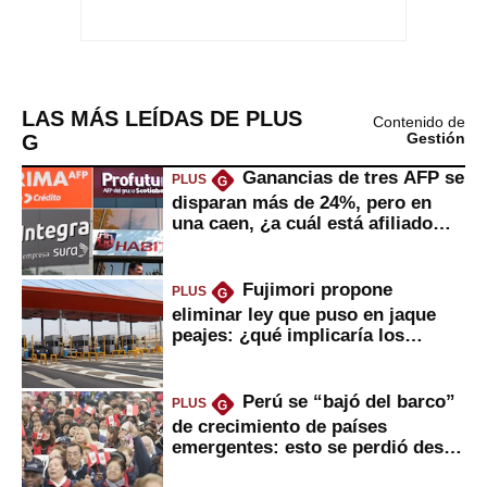
LAS MÁS LEÍDAS DE PLUS
Contenido de
G
Gestión
Ganancias de tres AFP se
PLUS
G
disparan más de 24%, pero en
una caen, ¿a cuál está afiliado
usted?
Fujimori propone
PLUS
G
eliminar ley que puso en jaque
peajes: ¿qué implicaría los
usuarios?
Perú se “bajó del barco”
PLUS
G
de crecimiento de países
emergentes: esto se perdió desde
2022