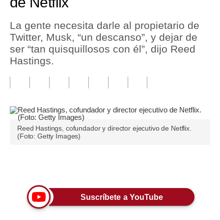
de Netflix
Tu Dinero
La gente necesita darle al propietario de
Twitter, Musk, “un descanso”, y dejar de
Finanzas Personales
ser “tan quisquillosos con él”, dijo Reed
Inmobiliarias
Hastings.
Plus G
Opinión
Editorial
Reed Hastings, cofundador y director ejecutivo de Netflix.
(Foto: Getty Images)
Pregunta de hoy
Blogs
Únete a nuestro canal
Tendencias
Lujo
Suscríbete a YouTube
Viajes