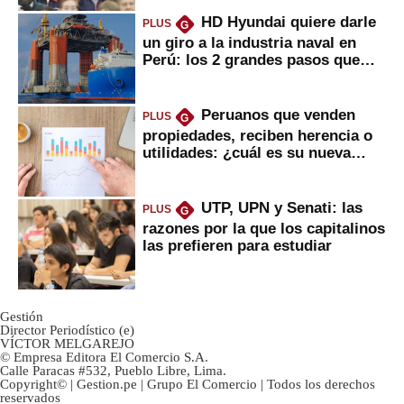
HD Hyundai quiere darle
PLUS
G
un giro a la industria naval en
Perú: los 2 grandes pasos que
daría
Peruanos que venden
PLUS
G
propiedades, reciben herencia o
utilidades: ¿cuál es su nueva
inversión clave?
UTP, UPN y Senati: las
PLUS
G
razones por la que los capitalinos
las prefieren para estudiar
Gestión
Director Periodístico (e)
VÍCTOR MELGAREJO
© Empresa Editora El Comercio S.A.
Calle Paracas #532, Pueblo Libre, Lima.
Copyright© | Gestion.pe | Grupo El Comercio | Todos los derechos
reservados