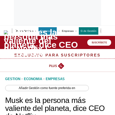
Últimas Noticias
Empresas G
Empresas
G de Gestión
Finanzas
Lo último
Peru Quiosco
SUSCRÍBETE
Portada
EXCLUSIVO PARA SUSCRIPTORES
Empresas
PLUS
G
Management & Empleo
GESTION
>
ECONOMIA
>
EMPRESAS
Economía
Añadir
Gestión
como fuente preferida en
Mercados
Musk es la persona más
Perú
valiente del planeta, dice CEO
Política