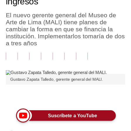
ingresos
Tu Dinero
El nuevo gerente general del Museo de
Arte de Lima (MALI) tiene planes de
Finanzas Personales
cambiar la forma en que se financia la
Inmobiliarias
institución. Implementarlos tomaría de dos
a tres años
Plus G
Opinión
Editorial
Gustavo Zapata Talledo, gerente general del MALI.
Pregunta de hoy
Blogs
Únete a nuestro canal
Tendencias
Suscríbete a YouTube
Lujo
Viajes