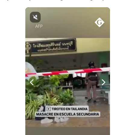
Notas Contratadas
Podcast
Gestión TV
Videos
Fotogalerías
gestion.pe
¿quiénes
Somos?
Términos
Y
Condiciones
Política
De
Privacidad