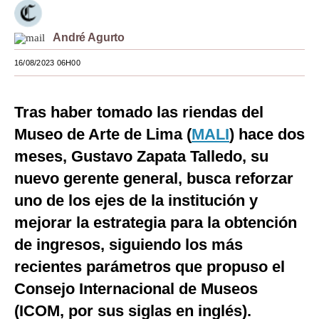
Moda
André Agurto
Estilos
16/08/2023 06H00
Mundo
EEUU
Tras haber tomado las riendas del
Museo de Arte de Lima (
MALI
) hace dos
México
meses, Gustavo Zapata Talledo, su
España
nuevo gerente general, busca reforzar
Internacional
uno de los ejes de la institución y
mejorar la estrategia para la obtención
Tecnología
de ingresos, siguiendo los más
Club del Suscriptor
recientes parámetros que propuso el
Mix
Consejo Internacional de Museos
G de Gestión
(ICOM, por sus siglas en inglés).