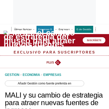
Últimas Noticias
Empresas G
Empresas
G de Gestión
Finanzas
Lo último
Peru Quiosco
SUSCRÍBETE
Portada
EXCLUSIVO PARA SUSCRIPTORES
Empresas
PLUS
G
Management & Empleo
GESTION
>
ECONOMIA
>
EMPRESAS
Economía
Añadir
Gestión
como fuente preferida en
Mercados
MALI y su cambio de estrategia
Perú
para atraer nuevas fuentes de
Política