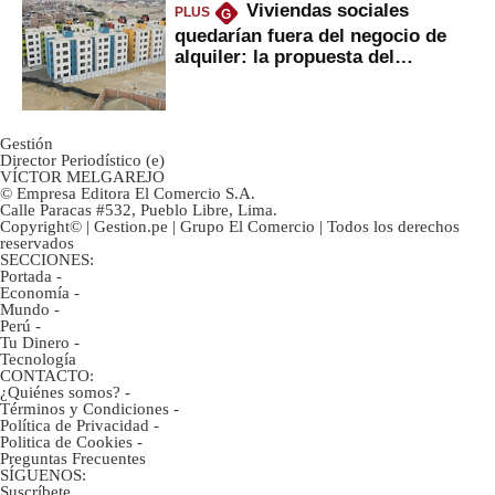
Viviendas sociales
PLUS
G
quedarían fuera del negocio de
alquiler: la propuesta del
gobierno
Gestión
Director Periodístico (e)
VÍCTOR MELGAREJO
© Empresa Editora El Comercio S.A.
Calle Paracas #532, Pueblo Libre, Lima.
Copyright© | Gestion.pe | Grupo El Comercio | Todos los derechos
reservados
SECCIONES:
Portada
-
Economía
-
Mundo
-
Perú
-
Tu Dinero
-
Tecnología
CONTACTO:
¿Quiénes somos?
-
Términos y Condiciones
-
Política de Privacidad
-
Politica de Cookies
-
Preguntas Frecuentes
SÍGUENOS:
Suscríbete