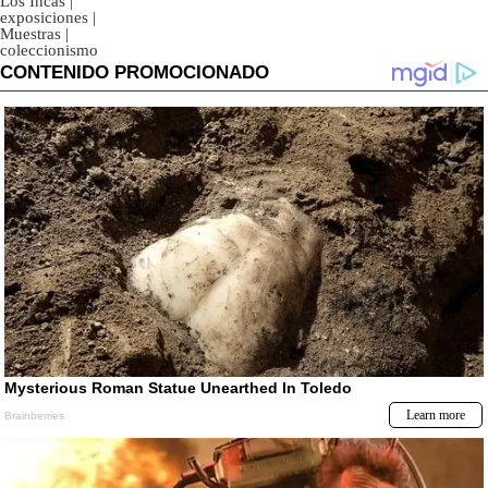
Los Incas
|
exposiciones
|
Muestras
|
coleccionismo