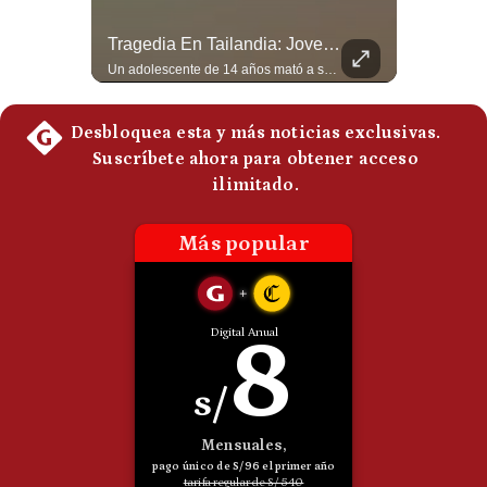
Politica
Felipe VI Se Reúne Con De La Espriella Antes De La Investidura | Gestión Mundo
Tragedia En Tailandia: Joven De 14 Años Ataca A Su Familia Y Colegio | Gestión Mundo
De
Cookies
El rey Felipe VI de España llegó a Cali para reunirse con el presidente electo de Colombia, Abelardo de la Espriella, horas antes de su histórica investidura presidencial. Un encuentro clave que refuerza las relaciones diplomáticas y bilaterales entre ambas naciones antes de la ceremonia oficial. ¿Qué opinas sobre el papel diplomático de España en la política latinoamericana? #FelipeVI #DeLaEspriella #Colombia #Espana #PoliticaInternacional #Shorts 👉 Suscríbete y activa la campana para no perderte nuestro análisis diario. 🌎 Síguenos en nuestras redes sociales: 📌 Web oficial: https://gestion.pe/mundo/ 📌 LinkedIn: http://bit.ly/3HYIET0 📌 X (Twitter): http://bit.ly/4noZtX9 📌 TikTok: http://bit.ly/4evB6TO
Un adolescente de 14 años mató a sus abuelos y luego atacó su colegio de secundaria en Tailandia, dejando cinco fallecidos adicionales y más de 30 heridos antes de quitarse la vida. Según las autoridades y el primer ministro Anutin Charnvirakul, el hecho habría sido motivado por estrés académico extremo. El suceso reabre el debate sobre la alta posesión de armas de fuego en el país asiático. #Tailandia #Noticias #UltimaHora #NoticiasInternacionales #Shorts 👉 Suscríbete y activa la campana para no perderte nuestro análisis diario. 🌎 Síguenos en nuestras redes sociales: 📌 Web oficial: https://gestion.pe/mundo/ 📌 LinkedIn: http://bit.ly/3HYIET0 📌 X (Twitter): http://bit.ly/4noZtX9 📌 TikTok: http://bit.ly/4evB6TO
Preguntas
Frecuentes