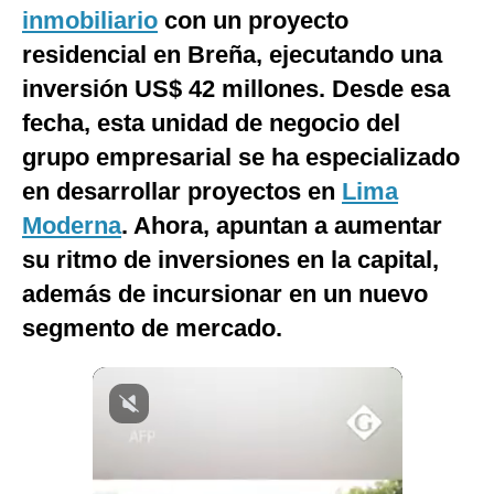
inmobiliario
con un proyecto
Notas Contratadas
residencial en Breña, ejecutando una
Podcast
inversión US$ 42 millones. Desde esa
Gestión TV
fecha, esta unidad de negocio del
grupo empresarial se ha especializado
Videos
en desarrollar proyectos en
Lima
Fotogalerías
Moderna
. Ahora, apuntan a aumentar
su ritmo de inversiones en la capital,
además de incursionar en un nuevo
gestion.pe
segmento de mercado.
¿quiénes
Somos?
Términos
Y
Condiciones
Política
De
Privacidad