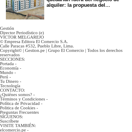
alquiler: la propuesta del
gobierno
Gestión
Director Periodístico (e)
VÍCTOR MELGAREJO
© Empresa Editora El Comercio S.A.
Calle Paracas #532, Pueblo Libre, Lima.
Copyright© | Gestion.pe | Grupo El Comercio | Todos los derechos
reservados
SECCIONES:
Portada
-
Economía
-
Mundo
-
Perú
-
Tu Dinero
-
Tecnología
CONTACTO:
¿Quiénes somos?
-
Términos y Condiciones
-
Política de Privacidad
-
Politica de Cookies
-
Preguntas Frecuentes
SÍGUENOS:
Suscríbete
VISITE TAMBIÉN:
elcomercio.pe
-