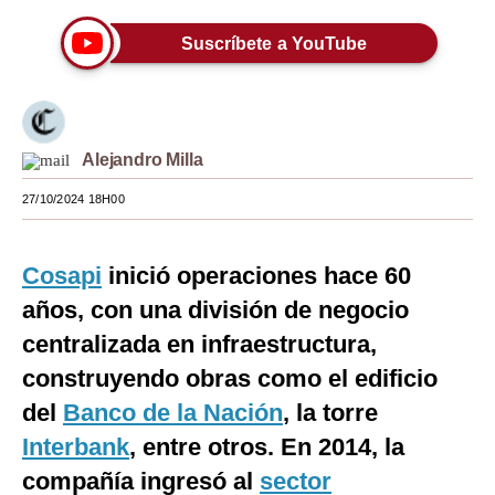
Moda
Suscríbete a YouTube
Estilos
Mundo
Alejandro Milla
EEUU
27/10/2024 18H00
México
España
Cosapi
inició operaciones hace 60
Internacional
años, con una división de negocio
centralizada en infraestructura,
Tecnología
construyendo obras como el edificio
Club del Suscriptor
del
Banco de la Nación
, la torre
Mix
Interbank
, entre otros. En 2014, la
G de Gestión
compañía ingresó al
sector