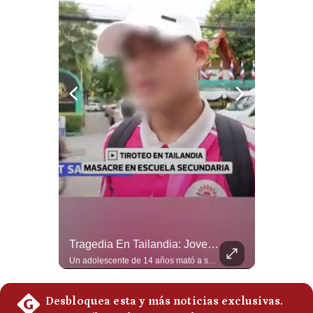
Politica
De
Cookies
Preguntas
Frecuentes
¿Por Qué EE.UU. Necesita Desesperadamente Al Golfo? | Gestión Mundo
Tragedia En Tailandia: Joven De 14 Años Ataca A Su Familia Y Colegio | Gestión Mundo
Esteban Silva, politólogo internacional, explica que Estados Unidos necesita el apoyo territorial y marítimo de sus aliados del Golfo para operar cerca de Irán. Según su análisis, Teherán busca amenazar su estabilidad energética y económica para que estos gobiernos presionen a Washington y lo obliguen a negociar. #Iran #EEUU #Geopolitica #NoticiasInternacionales #Shorts 👉 Suscríbete y activa la campana para no perderte nuestro análisis diario. 🌎 Síguenos en nuestras redes sociales: 📌 Web oficial: https://gestion.pe/mundo/ 📌 LinkedIn: http://bit.ly/3HYIET0 📌 X (Twitter): http://bit.ly/4noZtX9 📌 TikTok: http://bit.ly/4evB6TO
Un adolescente de 14 años mató a sus abuelos y luego atacó su colegio de secundaria en Tailandia, dejando cinco fallecidos adicionales y más de 30 heridos antes de quitarse la vida. Según las autoridades y el primer ministro Anutin Charnvirakul, el hecho habría sido motivado por estrés académico extremo. El suceso reabre el debate sobre la alta posesión de armas de fuego en el país asiático. #Tailandia #Noticias #UltimaHora #NoticiasInternacionales #Shorts 👉 Suscríbete y activa la campana para no perderte nuestro análisis diario. 🌎 Síguenos en nuestras redes sociales: 📌 Web oficial: https://gestion.pe/mundo/ 📌 LinkedIn: http://bit.ly/3HYIET0 📌 X (Twitter): http://bit.ly/4noZtX9 📌 TikTok: http://bit.ly/4evB6TO