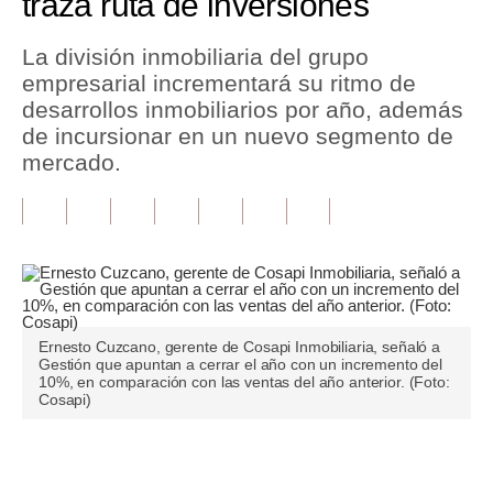
traza ruta de inversiones
Tu Dinero
La división inmobiliaria del grupo
empresarial incrementará su ritmo de
Finanzas Personales
desarrollos inmobiliarios por año, además
Inmobiliarias
de incursionar en un nuevo segmento de
mercado.
Plus G
Opinión
Editorial
Pregunta de hoy
Ernesto Cuzcano, gerente de Cosapi Inmobiliaria, señaló a
Blogs
Gestión que apuntan a cerrar el año con un incremento del
10%, en comparación con las ventas del año anterior. (Foto:
Tendencias
Cosapi)
Lujo
Únete a nuestro canal
Viajes