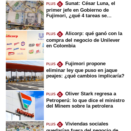
Sunat: César Luna, el
PLUS
G
primer jefe en Gobierno de
Fujimori, ¿qué 4 tareas se
marcan urgentes?
Alicorp: qué ganó con la
PLUS
G
compra del negocio de Unilever
en Colombia
Fujimori propone
PLUS
G
eliminar ley que puso en jaque
peajes: ¿qué cambios implicaría?
Oliver Stark regresa a
PLUS
G
Petroperú: lo que dice el ministro
del Minem sobre la petrolera
Viviendas sociales
PLUS
G
quedarían fuera del negocio de