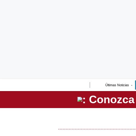
Lo último
Peru Quiosco
Portada
Empresas
Management & Empleo
Economía
Últimas Noticias
Mercados
Perú
Política
Tu Dinero