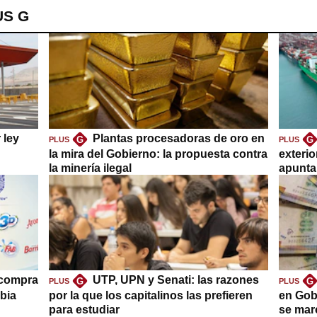
US G
 ley
Plantas procesadoras de oro en
G
G
PLUS
PLUS
la mira del Gobierno: la propuesta contra
exteri
la minería ilegal
apuntar
 compra
UTP, UPN y Senati: las razones
G
G
PLUS
PLUS
bia
por la que los capitalinos las prefieren
en Gob
para estudiar
se mar