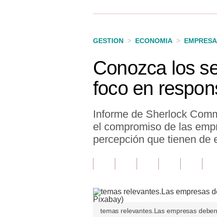
Finanzas Personales
Inmobiliarias
GESTION
>
ECONOMIA
>
EMPRESA
Plus G
Conozca los se
Opinión
foco en respons
Editorial
Pregunta de hoy
Informe de Sherlock Comm
el compromiso de las empr
Blogs
percepción que tienen de 
Tendencias
Lujo
Viajes
Moda
temas relevantes.Las empresas deben c