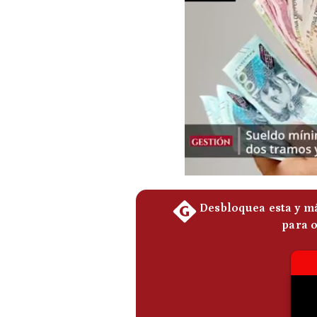
Podcast
Gestión TV
Videos
Fotogalerías
gestion.pe
¿quiénes
Somos?
Términos
Y
Condiciones
Política
De
Privacidad
Politica