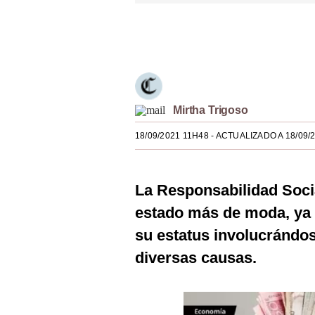
Estilos
Únete a nuestro canal
Mundo
EEUU
México
Mirtha Trigoso
España
18/09/2021 11H48
- ACTUALIZADO A 18/09/
Internacional
Tecnología
La Responsabilidad Soci
estado más de moda, ya 
Club del Suscriptor
su estatus involucrándos
Mix
diversas causas.
G de Gestión
Notas Contratadas