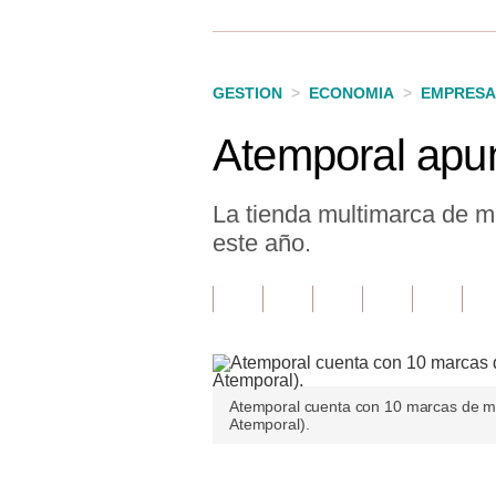
Finanzas Personales
Inmobiliarias
GESTION
>
ECONOMIA
>
EMPRESA
Plus G
Atemporal apun
Opinión
Editorial
La tienda multimarca de m
este año.
Pregunta de hoy
Blogs
Tendencias
Lujo
Atemporal cuenta con 10 marcas de mue
Atemporal).
Viajes
Moda
Únete a nuestro canal