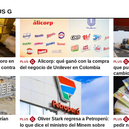
US G
oro en
Alicorp: qué ganó con la compra
G
G
PLUS
PLUS
a contra
del negocio de Unilever en Colombia
que pu
cambio
rían
Oliver Stark regresa a Petroperú:
G
G
PLUS
PLUS
lo que dice el ministro del Minem sobre
pedir n