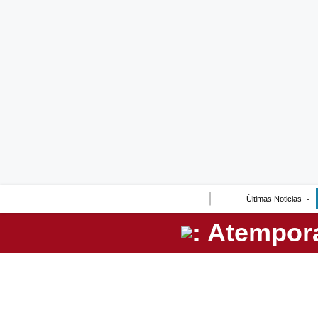
Lo último
Peru Quiosco
Portada
Empresas
Management & Empleo
Economía
Últimas Noticias
Mercados
Perú
Política
Tu Dinero