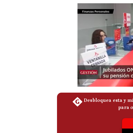
Podcast
Gestión TV
Videos
Fotogalerías
gestion.pe
¿quiénes
Somos?
Términos
Y
Condiciones
Política
De
Privacidad
Politica