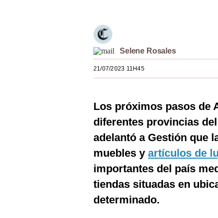
Estilos
Mundo
EEUU
Selene Rosales
México
21/07/2023 11H45
España
Los próximos pasos de 
Internacional
diferentes provincias de
Tecnología
adelantó a Gestión que l
Club del Suscriptor
muebles y
artículos de l
Mix
importantes del país med
tiendas situadas en ubic
G de Gestión
determinado.
Notas Contratadas