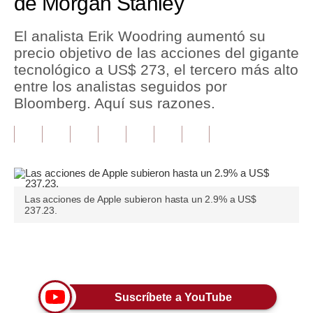
de Morgan Stanley
Tu Dinero
El analista Erik Woodring aumentó su
precio objetivo de las acciones del gigante
Finanzas Personales
tecnológico a US$ 273, el tercero más alto
Inmobiliarias
entre los analistas seguidos por
Bloomberg. Aquí sus razones.
Plus G
Opinión
Editorial
Pregunta de hoy
Las acciones de Apple subieron hasta un 2.9% a US$
237.23.
Blogs
Tendencias
Únete a nuestro canal
Lujo
Suscríbete a YouTube
Viajes