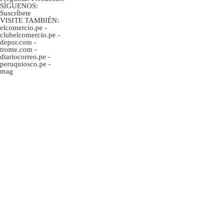
SÍGUENOS:
Suscríbete
VISITE TAMBIÉN:
elcomercio.pe
-
clubelcomercio.pe
-
depor.com
-
trome.com
-
diariocorreo.pe
-
peruquiosco.pe
-
mag