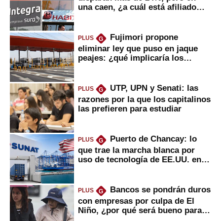
una caen, ¿a cuál está afiliado
usted?
Fujimori propone
PLUS
G
eliminar ley que puso en jaque
peajes: ¿qué implicaría los
usuarios?
UTP, UPN y Senati: las
PLUS
G
razones por la que los capitalinos
las prefieren para estudiar
Puerto de Chancay: lo
PLUS
G
que trae la marcha blanca por
uso de tecnología de EE.UU. en
mercancías
Bancos se pondrán duros
PLUS
G
con empresas por culpa de El
Niño, ¿por qué será bueno para
ahorristas?