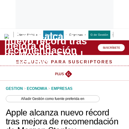
Últimas Noticias
Empresas G
Empresas
G de Gestión
Finanzas
Lo último
Peru Quiosco
SUSCRÍBETE
Portada
EXCLUSIVO PARA SUSCRIPTORES
Empresas
PLUS
G
Management & Empleo
GESTION
>
ECONOMIA
>
EMPRESAS
Economía
Añadir
Gestión
como fuente preferida en
Mercados
Apple alcanza nuevo récord
Perú
tras mejora de recomendación
Política