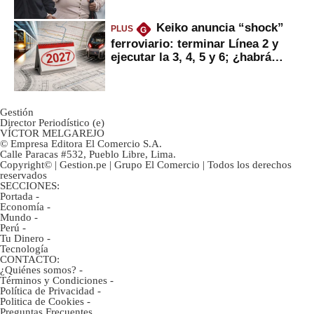
Keiko anuncia “shock”
PLUS
G
ferroviario: terminar Línea 2 y
ejecutar la 3, 4, 5 y 6; ¿habrá
avances?
Gestión
Director Periodístico (e)
VÍCTOR MELGAREJO
© Empresa Editora El Comercio S.A.
Calle Paracas #532, Pueblo Libre, Lima.
Copyright© | Gestion.pe | Grupo El Comercio | Todos los derechos
reservados
SECCIONES:
Portada
-
Economía
-
Mundo
-
Perú
-
Tu Dinero
-
Tecnología
CONTACTO:
¿Quiénes somos?
-
Términos y Condiciones
-
Política de Privacidad
-
Politica de Cookies
-
Preguntas Frecuentes