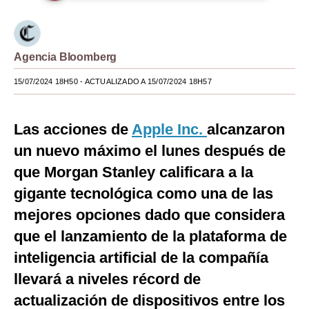
Moda
Estilos
Agencia Bloomberg
Mundo
15/07/2024 18H50
- ACTUALIZADO A 15/07/2024 18H57
EEUU
Las acciones de
Apple Inc.
alcanzaron
México
un nuevo máximo el lunes después de
España
que Morgan Stanley calificara a la
Internacional
gigante tecnológica como una de las
mejores opciones dado que considera
Tecnología
que el lanzamiento de la plataforma de
Club del Suscriptor
inteligencia artificial de la compañía
Mix
llevará a niveles récord de
G de Gestión
actualización de dispositivos entre los