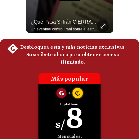
Politica
De
Cookies
¿Por Qué Irán Ya NO Le Teme A Donald Trump? | #radar24
¿Qué Pasa Si Irán CIERRA El Estrecho De Ormuz? | #radar24
Preguntas
Según el entrevistado, las repetidas amenazas de Donald Trump y sus posteriores retrocesos habrían reducido su credibilidad ante Irán. Los nuevos sectores radicales iraníes interpretarían esta conducta como una señal de debilidad y considerarían que resistir durante meses frente a Estados Unidos ya representa una victoria. #DonaldTrump #Irán #EstadosUnidos #Geopolitica #NoticiasInternacionales #Shorts #MedioOriente 👉 Suscríbete y activa la campana para no perderte nuestro análisis diario. 🌎 Síguenos en nuestras redes sociales: 📌 Web oficial: https://gestion.pe/mundo/ 📌 LinkedIn: http://bit.ly/3HYIET0 📌 X (Twitter): http://bit.ly/4noZtX9 📌 TikTok: http://bit.ly/4evB6TO
Un eventual control iraní sobre el estrecho de Ormuz cambiaría radicalmente el equilibrio de poder, así lo explicó el analista Roberto Heimovits. Además, explicó que países como Arabia Saudita, Qatar, Emiratos Árabes Unidos, Irak y Kuwait dependen de esa ruta para exportar petróleo, gas y fertilizantes. #Geopolitica #Irán #EstrechoDeOrmuz #Petroleo #NoticiasInternacionales #RobertoHeimovits #Shorts 👉 Suscríbete y activa la campana para no perderte nuestro análisis diario. 🌎 Síguenos en nuestras redes sociales: 📌 Web oficial: https://gestion.pe/mundo/ 📌 LinkedIn: http://bit.ly/3HYIET0 📌 X (Twitter): http://bit.ly/4noZtX9 📌 TikTok: http://bit.ly/4evB6TO
Frecuentes